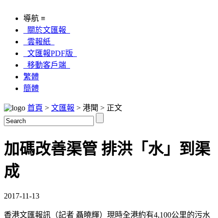
導航 ≡
關於文匯報
雲報紙
文匯報PDF版
移動客戶端
繁體
簡體
首頁
>
文匯報
> 港聞 > 正文
加碼改善渠管 排洪「水」到渠
成
2017-11-13
香港文匯報訊（記者 聶曉輝）現時全港約有4,100公里的污水