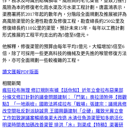
作，務求及時識別結構損壞、風險高的老化渠管，並致力推行
風險為本的修復老化雨水渠及污水渠工程計劃。唐嘉鴻表示，
渠務署將於2017年起的數年內，分階段全面規劃及推展被評為
高風險渠管的全港性勘查及修復工程，勘查總長約250公里及
修復總長約110公里的渠管，預計未來15年，每年以工務計劃
形式推展的工程平均支出約為5億至6億元。
他解釋，修復渠管的預算由每年平均1億元，大幅增加5倍至6
倍，除了可採用一些更高科技的機械及更先進的喉管修復方法
外，亦可全面規劃一些較複雜的工程。
讀文匯報PDF版面
相關新聞
瘋狂拉布無理 修訂規則有據
【話你知】近年立會拉布惡果
部
分條文修訂針對的議會問題
建制：「鬥氣」喪拉須煞停
【微觀
點】「一地兩檢」國歌法將成拉布「戰場」
張建宗：議規具修
改空間
批反對派缺誠意 王國興籲建制「企硬」
羅致光冀立會
工作如致謝議案暢順
臭渠大改造 水清任魚游
渠管知多啲
活化
明渠時間表
加碼改善渠管 排洪「水」到渠成
【特稿】渠署研