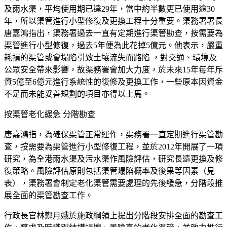
及雨水渠，平均使用期已達29年，當中約半數更已使用逾30
年，所以渠管進行小型修復及更換工程十分重要。渠務署署長
唐嘉鴻指出，渠務署過去一直有定期進行渠管勘查，按需要為
渠管進行小型修復，過去5年便為此花掉5億元。他表示，嚴重
耗損的渠管或會塌陷引致土壤流失而路陷 ，對交通、環境及
公眾安全帶來影響，故渠務署會加大力度，於未來15年每年斥
資5億至6億元進行系統性的復修及更換工作，一些原本因資金
不足而未能妥善規劃的項目亦得以上馬。
按渠管老化緩急 分階勘查
唐嘉鴻指，為確保渠管正常運作，渠務署一直定期進行渠管勘
查，按需要為渠管進行小型修復工程，並於2012年開展了一項
研究，為全港雨水渠及污水渠作風險評估，研究長遠更換及修
復策略。風險評估原則包括渠管塌陷概率及後果等因素（見
表），渠務署會制定老化渠管需要處理的先後緩急，分階段推
展全面的渠管勘查工作。
行政長官林鄭月娥於施政綱領上提出分階段安排全面的勘查工