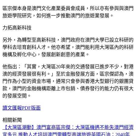
區宗傑本身是澳門文化產業委員會成員，所以亦有參與與澳門
旅遊學院研究，如何進一步推動澳門的旅遊業發展。
力拓高新科技
另外，為轉型至高新科技，澳門政府在澳門大學已設立科研的
學科去培育創科人才。他亦希望，澳門能利用大灣區內的科研
機構及孵化中心，發展創新創意的產業。
他指出：「其實，大灣區20年來的交通發展已進步不少，對港
澳的經濟發展很有利。」至於金融發展方面，區宗傑認為，澳
門作為小型的資金市場，通常只會參與香港大型銀行的銀團貸
款，澳門的金融機構距離上市包銷、債券發行的能力仍有很大
的發展空間。
讀文匯報PDF版面
相關新聞
【大灣區潮動】澳門富商區宗傑：大灣區機遇不能失
澳門經濟
宜多元 推動人才培訓
澳門需轉型高端旅遊
英國石油：2040年