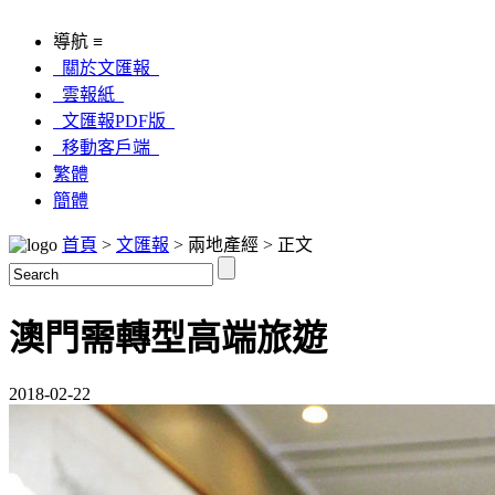
導航 ≡
關於文匯報
雲報紙
文匯報PDF版
移動客戶端
繁體
簡體
首頁
>
文匯報
> 兩地產經 > 正文
澳門需轉型高端旅遊
2018-02-22