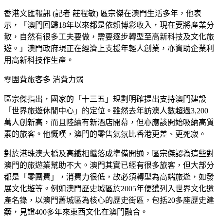
香港文匯報訊 (記者 莊程敏) 區宗傑在澳門生活多年，他表
示，「澳門回歸18年以來都是依賴博彩收入，現在要將產業分
散，自然有很多工夫要做，需要逐步轉型至高新科技及文化旅
遊。」澳門政府現正在經濟上支援年輕人創業，亦資助企業利
用高新科技作生產。
零團費旅客多 消費力弱
區宗傑指出，國家的「十三五」規劃明確提出支持澳門建設
「世界旅遊休閒中心」的定位。雖然去年訪澳人數超過3,200
萬人創新高，而且陸續有新酒店開幕，但亦應該開始吸納高質
素的旅客。他慨嘆，澳門的零售氣氛比香港更差、更死寂。
對於港珠澳大橋及高鐵相繼落成準備開通，區宗傑認為這些對
澳門的旅遊業幫助不大。澳門其實已經有很多旅客，但大部分
都是「零團費」，消費力很低，故必須轉型為高端旅遊，如發
展文化遊等。例如澳門歷史城區於2005年便獲列入世界文化遺
產名錄，以澳門舊城區為核心的歷史街區，包括20多座歷史建
築，見證400多年來東西文化在澳門融合。