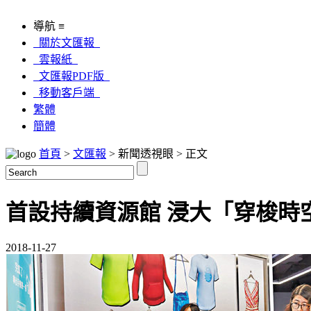
導航 ≡
關於文匯報
雲報紙
文匯報PDF版
移動客戶端
繁體
簡體
首頁
>
文匯報
> 新聞透視眼 > 正文
首設持續資源館 浸大「穿梭時
2018-11-27