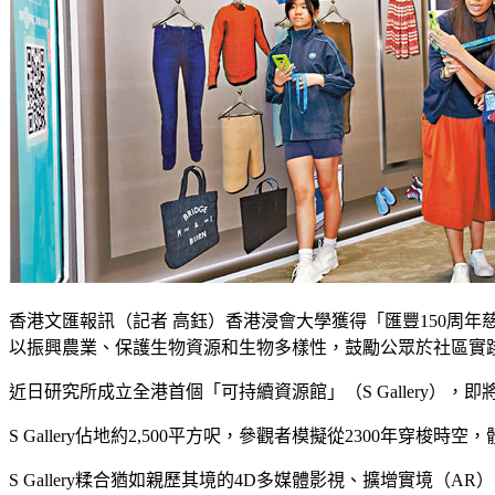
香港文匯報訊（記者 高鈺）香港浸會大學獲得「匯豐150周年
以振興農業、保護生物資源和生物多樣性，鼓勵公眾於社區實
近日研究所成立全港首個「可持續資源館」（S Gallery），
S Gallery佔地約2,500平方呎，參觀者模擬從2300年穿
S Gallery糅合猶如親歷其境的4D多媒體影視、擴增實境