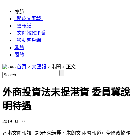
導航 ≡
關於文匯報
雲報紙
文匯報PDF版
移動客戶端
繁體
簡體
首頁
>
文匯報
> 港聞 > 正文
外商投資法未提港資 委員冀說
明待遇
2019-03-10
香港文匯報訊（記者 沈清麗、朱朗文 兩會報道）全國政協昨