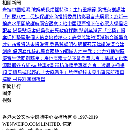
相關新聞
齊撐中國經濟 破解成長煩惱
特稿：主持重細節 梁振英獲讚
建
「四樑八柱」促進保護外商投資
委員精彩發言
央廣電：為新一
輪高水平開放護航
兩會觀察：給中國經濟投下信心票
大橋倡增
配套 變景點吸客錢
吳傑莊冀政府採購 幫創業港青「企穩」
提
案促打擊竊取個人信息
培養精英：許榮茂建議深港聯合辦學育
才
外商投資法未提港資 委員冀說明待遇
蔡冠深建議港深合建
創廊 倡河套作核心
冀育兩地AI領域人才
林武：合力打造灣區
優質生活圈
劉藝良：房地產稅立法不能急
吳志良：情感文化淵
源聯通各方
紅Van炒車8傷 街坊施援手
專家之言：凌晨交通暢
順 司機易掉以輕心
「大麻醫生」診症記錄未見出事
寓所遭車
撞閘 村長料無關選舉
新聞排行
圖集
視頻
香港大公文匯全媒體中心版權所有 © 1997-2019
WENWEIPO.COM LIMITED. 信箱：
netcenter@wenhuibao.com.hk