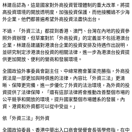
林建岳認為，這是國家對外商投資管理體制的重大改革，將提
高投資環境的開放透明度，加強投資保護，而他接觸過不少海
外企業，他們都普遍希望外商投資法盡快出台。
不過，「外資三法」都提到香港、澳門、台灣在內地的投資參
照外資辦理，但草案對於「外商投資」的定義並不包括港澳台
企業，林建岳建議對港澳台企業的投資安排及待遇作出說明，
並研究制定涉港澳台投資的相關法律，進一步為港澳台投資提
供更加開放、便利的營商和發展環境。
全國政協外事委員會副主任、中總常務會董梁亮勝指，外商投
資法是一部更加與時俱進的法律，內容比「外資三法」更清
晰、保障更完備，進一步優化了外資的法治環境，為外資的投
資提供了法律保障，「還有這部法律將會推動改善整個市場的
公平競爭和開放的環境，提升國家整個市場體系的發展，內
資、港資和外資都可以從中受益。」
依「外資三法」列外資
全國政協委員、香港中華出入口商會榮譽會長張學修指，在中