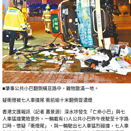
■肇事公共小巴翻側橫亘路中，雜物散滿一地。
疑衝燈被七人車撞尾 衝前逾十米翻側冒濃煙
香港文匯報訊（記者 蕭景源）深水埗發生「亡命小巴」與七
人車猛撞驚險意外。一輛載有13人公共小巴昨午夜駛至十字路
口時，懷疑「衝燈尾」，與一輛駛出七人車猛烈碰撞，七人車