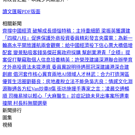
讀文匯報PDF版面
相關新聞
齊撐中國經濟 破解成長煩惱
特稿：主持重細節 梁振英獲讚
建
「四樑八柱」促進保護外商投資
委員精彩發言
央廣電：為新一
輪高水平開放護航
兩會觀察：給中國經濟投下信心票
大橋倡增
配套 變景點吸客錢
吳傑莊冀政府採購 幫創業港青「企穩」
提
案促打擊竊取個人信息
培養精英：許榮茂建議深港聯合辦學育
才
外商投資法未提港資 委員冀說明待遇
蔡冠深建議港深合建
創廊 倡河套作核心
冀育兩地AI領域人才
林武：合力打造灣區
優質生活圈
劉藝良：房地產稅立法不能急
吳志良：情感文化淵
源聯通各方
紅Van炒車8傷 街坊施援手
專家之言：凌晨交通暢
順 司機易掉以輕心
「大麻醫生」診症記錄未見出事
寓所遭車
撞閘 村長料無關選舉
新聞排行
圖集
視頻