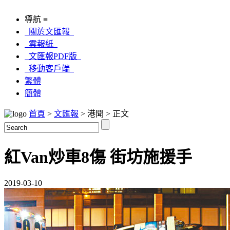
導航 ≡
關於文匯報
雲報紙
文匯報PDF版
移動客戶端
繁體
簡體
首頁
>
文匯報
> 港聞 > 正文
紅Van炒車8傷 街坊施援手
2019-03-10