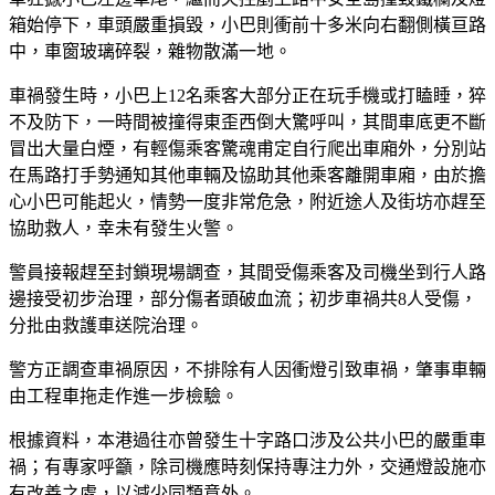
箱始停下，車頭嚴重損毀，小巴則衝前十多米向右翻側橫亘路
中，車窗玻璃碎裂，雜物散滿一地。
車禍發生時，小巴上12名乘客大部分正在玩手機或打瞌睡，猝
不及防下，一時間被撞得東歪西倒大驚呼叫，其間車底更不斷
冒出大量白煙，有輕傷乘客驚魂甫定自行爬出車廂外，分別站
在馬路打手勢通知其他車輛及協助其他乘客離開車廂，由於擔
心小巴可能起火，情勢一度非常危急，附近途人及街坊亦趕至
協助救人，幸未有發生火警。
警員接報趕至封鎖現場調查，其間受傷乘客及司機坐到行人路
邊接受初步治理，部分傷者頭破血流；初步車禍共8人受傷，
分批由救護車送院治理。
警方正調查車禍原因，不排除有人因衝燈引致車禍，肇事車輛
由工程車拖走作進一步檢驗。
根據資料，本港過往亦曾發生十字路口涉及公共小巴的嚴重車
禍；有專家呼籲，除司機應時刻保持專注力外，交通燈設施亦
有改善之處，以減少同類意外。