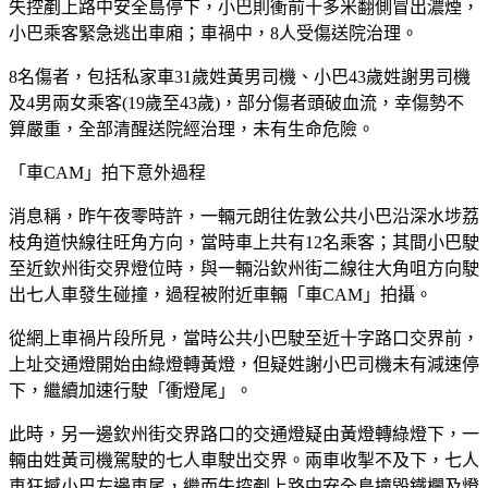
失控剷上路中安全島停下，小巴則衝前十多米翻側冒出濃煙，
小巴乘客緊急逃出車廂；車禍中，8人受傷送院治理。
8名傷者，包括私家車31歲姓黃男司機、小巴43歲姓謝男司機
及4男兩女乘客(19歲至43歲)，部分傷者頭破血流，幸傷勢不
算嚴重，全部清醒送院經治理，未有生命危險。
「車CAM」拍下意外過程
消息稱，昨午夜零時許，一輛元朗往佐敦公共小巴沿深水埗荔
枝角道快線往旺角方向，當時車上共有12名乘客；其間小巴駛
至近欽州街交界燈位時，與一輛沿欽州街二線往大角咀方向駛
出七人車發生碰撞，過程被附近車輛「車CAM」拍攝。
從網上車禍片段所見，當時公共小巴駛至近十字路口交界前，
上址交通燈開始由綠燈轉黃燈，但疑姓謝小巴司機未有減速停
下，繼續加速行駛「衝燈尾」。
此時，另一邊欽州街交界路口的交通燈疑由黃燈轉綠燈下，一
輛由姓黃司機駕駛的七人車駛出交界。兩車收掣不及下，七人
車狂撼小巴左邊車尾，繼而失控剷上路中安全島撞毀鐵欄及燈