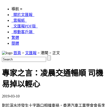
導航 ≡
關於文匯報
雲報紙
文匯報PDF版
移動客戶端
繁體
簡體
首頁
>
文匯報
> 港聞 > 正文
專家之言：凌晨交通暢順 司機
易掉以輕心
2019-03-10
對於深水埗發生十字路口相撞車禍，香港汽車工業學會會長李