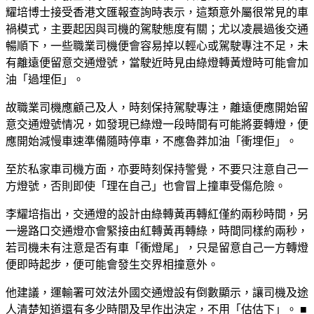
耀培博士接受香港文匯報查詢時表示，這類意外屬很常見的車
禍模式，主要起因與司機的駕駛態度有關；尤以凌晨過後交通
暢順下，一些職業司機便會容易掉以輕心或駕駛專注不足，未
有離遠便留意交通燈號，當駛近時見由綠燈轉黃燈時可能會加
油「過埋佢」。
故職業司機應顧己及人，時刻保持駕駛專注，離遠便應開始留
意交通燈號情况，如發現已綠燈一段時間有可能將要轉燈，便
應開始減慢車速準備隨時停車，不應魯莽加油「衝埋佢」。
至於私家車司機方面，亦要時刻保持警覺，不要只注意自己一
方燈號，否則即使「理在自己」也會冒上撞車受傷危險。
李耀培指出，交通燈的設計由綠轉黃再轉紅僅約兩秒時間，另
一邊路口交通燈亦會緊接由紅轉黃再轉綠，時間同樣約兩秒，
若司機未有注意是否有車「衝燈尾」，只是留意自己一方轉燈
便即時起步，便可能會發生交界相撞意外。
他建議，運輸署可效法外國交通燈設有倒數顯示，讓司機及途
人清楚知道還有多少時間及早作出決定，不用「估估下」。 ■