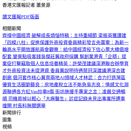
香港文匯報記者 蕭景源
讀文匯報PDF版面
相關新聞
齊撐中國經濟 破解成長煩惱
特稿：主持重細節 梁振英獲讚
建
「四樑八柱」促進保護外商投資
委員精彩發言
央廣電：為新一
輪高水平開放護航
兩會觀察：給中國經濟投下信心票
大橋倡增
配套 變景點吸客錢
吳傑莊冀政府採購 幫創業港青「企穩」
提
案促打擊竊取個人信息
培養精英：許榮茂建議深港聯合辦學育
才
外商投資法未提港資 委員冀說明待遇
蔡冠深建議港深合建
創廊 倡河套作核心
冀育兩地AI領域人才
林武：合力打造灣區
優質生活圈
劉藝良：房地產稅立法不能急
吳志良：情感文化淵
源聯通各方
紅Van炒車8傷 街坊施援手
專家之言：凌晨交通暢
順 司機易掉以輕心
「大麻醫生」診症記錄未見出事
寓所遭車
撞閘 村長料無關選舉
新聞排行
圖集
視頻