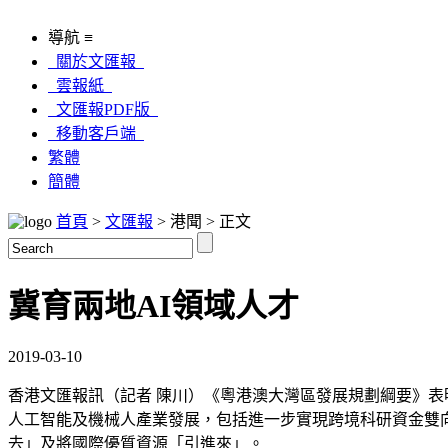
導航 ≡
關於文匯報
雲報紙
文匯報PDF版
移動客戶端
繁體
簡體
首頁
>
文匯報
> 港聞 > 正文
冀育兩地AI領域人才
2019-03-10
香港文匯報訊（記者 陳川）《粵港澳大灣區發展規劃綱要》
人工智能及機械人產業發展，包括進一步實現跨境科研資金雙
去」及將國際優質資源「引進來」。