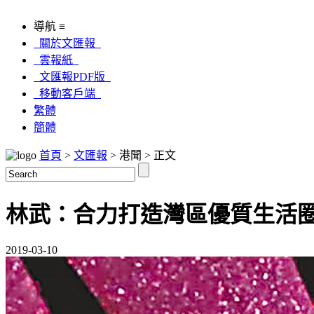
導航 ≡
關於文匯報
雲報紙
文匯報PDF版
移動客戶端
繁體
簡體
首頁
>
文匯報
> 港聞 > 正文
林武：合力打造灣區優質生活
2019-03-10