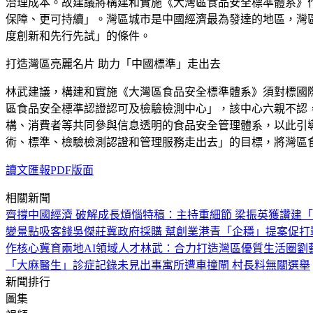
治理成本。故建議將構建和實施《大灣區食品安全標準體系》
保障、更可持續」。灣區城市是中國經濟最為發達的地區，灣
度創新和先行先試」的條件。
打造灣區亮麗名片 助力「中國標準」走出去
林武建議，構建和實施《大灣區食品安全標準體系》須對標國
區食品安全標準認證認可及檢驗檢測中心」，該中心六親不認
構、消費者等共同參與信息透明的食品安全管理體系，以此引
術、標準、檢驗檢測認證和管理服務走出去」的目標，將灣區
讀文匯報PDF版面
相關新聞
齊撐中國經濟 破解成長煩惱
特稿：主持重細節 梁振英獲讚
建「
變景點吸客錢
吳傑莊冀政府採購 幫創業港青「企穩」
提案促打
作核心
冀育兩地AI領域人才
林武：合力打造灣區優質生活圈
劉
「大麻醫生」診症記錄未見出事
寓所遭車撞閘 村長料無關選舉
新聞排行
圖集