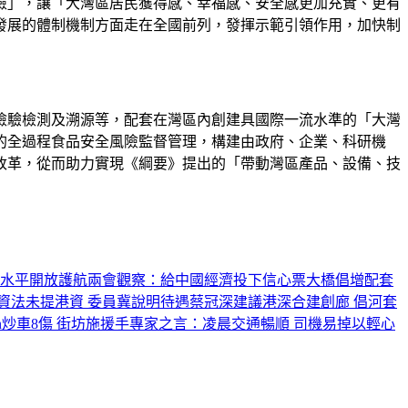
檢」，讓「大灣區居民獲得感、幸福感、安全感更加充實、更有
發展的體制機制方面走在全國前列，發揮示範引領作用，加快制
檢驗檢測及溯源等，配套在灣區內創建具國際一流水準的「大灣
的全過程食品安全風險監督管理，構建由政府、企業、科研機
改革，從而助力實現《綱要》提出的「帶動灣區產品、設備、技
水平開放護航
兩會觀察：給中國經濟投下信心票
大橋倡增配套
資法未提港資 委員冀說明待遇
蔡冠深建議港深合建創廊 倡河套
n炒車8傷 街坊施援手
專家之言：凌晨交通暢順 司機易掉以輕心