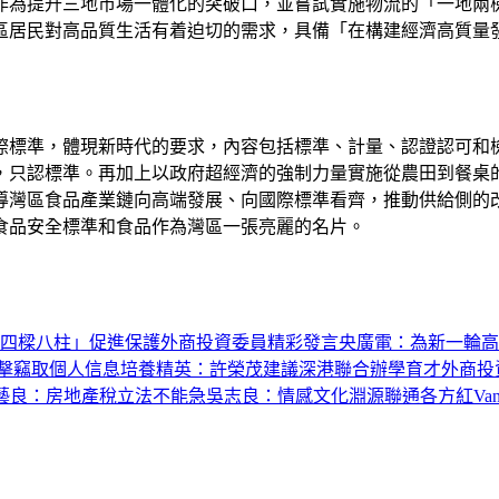
作為提升三地市場一體化的突破口，並嘗試實施物流的「一地兩
區居民對高品質生活有着迫切的需求，具備「在構建經濟高質量
際標準，體現新時代的要求，內容包括標準、計量、認證認可和
，只認標準。再加上以政府超經濟的強制力量實施從農田到餐桌
導灣區食品產業鏈向高端發展、向國際標準看齊，推動供給側的
食品安全標準和食品作為灣區一張亮麗的名片。
四樑八柱」促進保護外商投資
委員精彩發言
央廣電：為新一輪高
擊竊取個人信息
培養精英：許榮茂建議深港聯合辦學育才
外商投
藝良：房地產稅立法不能急
吳志良：情感文化淵源聯通各方
紅Va