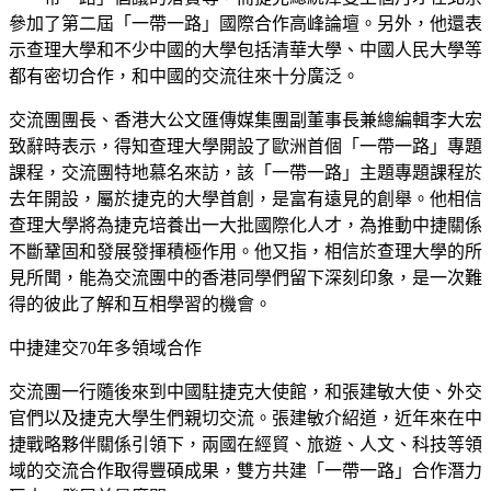
參加了第二屆「一帶一路」國際合作高峰論壇。另外，他還表
示查理大學和不少中國的大學包括清華大學、中國人民大學等
都有密切合作，和中國的交流往來十分廣泛。
交流團團長、香港大公文匯傳媒集團副董事長兼總編輯李大宏
致辭時表示，得知查理大學開設了歐洲首個「一帶一路」專題
課程，交流團特地慕名來訪，該「一帶一路」主題專題課程於
去年開設，屬於捷克的大學首創，是富有遠見的創舉。他相信
查理大學將為捷克培養出一大批國際化人才，為推動中捷關係
不斷鞏固和發展發揮積極作用。他又指，相信於查理大學的所
見所聞，能為交流團中的香港同學們留下深刻印象，是一次難
得的彼此了解和互相學習的機會。
中捷建交70年多領域合作
交流團一行隨後來到中國駐捷克大使館，和張建敏大使、外交
官們以及捷克大學生們親切交流。張建敏介紹道，近年來在中
捷戰略夥伴關係引領下，兩國在經貿、旅遊、人文、科技等領
域的交流合作取得豐碩成果，雙方共建「一帶一路」合作潛力