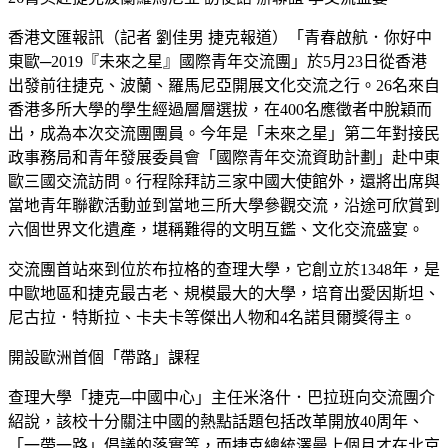
香港文匯報訊（記者 劉佳男 捷克報道）「青春啟航．你好中
東歐─2019『未來之星』國際青年交流團」於5月23日從香港
出發前往捷克、波蘭、羅馬尼亞開展文化交流之行。26名來自
香港多所大學的學生經過層層選拔，在400名應徵者中脫穎而
出，成為本次交流團團員。今年是「未來之星」第二年對接民
政事務局和青年發展委員會「國際青年交流資助計劃」赴中東
歐三國交流訪問。行程除拜訪三家中國大使館外，還將出席與
當地青年聯歡活動並到當地三所大學參觀交流，沿途可欣賞到
六個世界文化遺產，堪稱難得的文明互鑑、文化交流盛宴。
交流團首站來到位於布拉格的查理大學，它創立於1348年，是
中歐地區和捷克最古老、規模最大的大學，培育出愛因斯坦、
尼古拉．特斯拉、卡夫卡等傑出人物和4名諾貝爾獎得主。
開設歐洲首個「帶路」課程
查理大學「捷克─中國中心」主任米洛什．巴拉班向交流團介
紹說，該校十分關注中國的熱點話題包括改革開放40周年、
「一帶一路」倡議的落實等，而捷克總統澤曼上個月才在北京