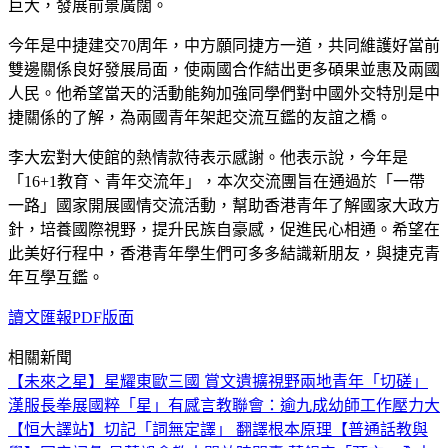
巨大，發展前景廣闊。
今年是中捷建交70周年，中方願同捷方一道，共同維護好當前
雙邊關係良好發展局面，使兩國合作結出更多碩果並惠及兩國
人民。他希望當天的活動能夠加強同學們對中國外交特別是中
捷關係的了解，為兩國青年架起交流互鑑的友誼之橋。
李大宏對大使館的熱情款待表示感謝。他表示說，今年是
「16+1教育、青年交流年」，本次交流團旨在通過於「一帶
一路」國家開展國情交流活動，幫助香港青年了解國家大政方
針，培養國際視野，提升民族自豪感，促進民心相通。希望在
此美好行程中，香港青年學生們可多多結識新朋友，與捷克青
年互學互鑑。
讀文匯報PDF版面
相關新聞
【未來之星】星耀東歐三國 賞文遺擴視野
兩地青年「切磋」
漢服長拳展國粹
「星」有感言
教聯會：逾九成幼師工作壓力大
【恒大譯站】切記「詞無定譯」 翻譯根本原理
【普通話教與