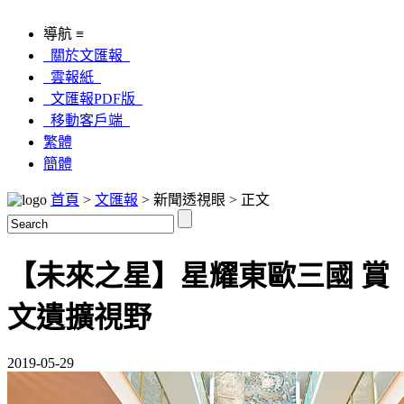
導航 ≡
關於文匯報
雲報紙
文匯報PDF版
移動客戶端
繁體
簡體
首頁
>
文匯報
> 新聞透視眼 > 正文
【未來之星】星耀東歐三國 賞
文遺擴視野
2019-05-29