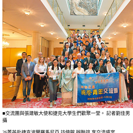
■交流團與張建敏大使和捷克大學生們歡聚一堂。 記者劉佳男
攝
26菁英赴捷克波蘭羅馬尼亞 訪使館 辦聯誼 享交流盛宴