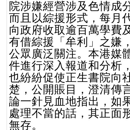
院涉嫌經營涉及色情成
而且以綜援形式，每月
向政府收取逾百萬學費
有借綜援「牟利」之嫌
公眾廣泛關注。本港媒
件進行深入報道和分析
也紛紛促使正生書院向
楚，公開賬目，澄清傳
論一針見血地指出，如
處理不當的話，其正面
無存。