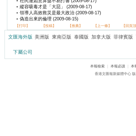
社民連如意算盤不易打響 (2009-08-17)
縱容吸毒才是「大惡」 (2009-08-17)
領導人高效救災是最大政治 (2009-08-17)
偽造出來的倫理 (2009-08-15)
【打印】
【投稿】
【推薦】
【上一條】
【回頁
文匯海外版
美洲版
東南亞版
泰國版
加拿大版
菲律賓版
下屬公司
本報檢索
|
本報必讀
|
本
香港文匯報新媒體中心 版權所有 