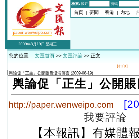
檢索:
帳戶
密碼
首頁
|
要聞
|
香港
|
內地
|
2009年8月19日 星期三
您的位置：
文匯首頁
>>
文匯評論
>> 正文
【打印】
輿論促「正生」公開賬
[2
http://paper.wenweipo.com
我要評論
【本報訊】有媒體報