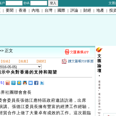
文匯
帳戶
密碼
頁
|
要聞
|
香港
|
內地
|
台灣
|
國際
|
評論
|
財經
|
地產
|
投
>> 正文
文
匯
【投稿】
【推薦】
【關閉】
論
壇
顯示中央對香港的支持和期望
05]
僑界社團聯會會長
委會委員長張德江應特區政府邀請訪港，出席
演講。張德江委員長擁有豐富的經濟工作經驗，
經貿合作上做了大量卓有成效的工作。這次親臨