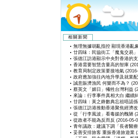
相關新聞
無理無據胡亂指控 顯現香港亂象之源 
廿四味：民協街工「魔鬼交易」犧牲第
張德江訪港顯示中央對香港的支持和期望
香港需要智慧含量高的智庫 (2016-
教育局制定政策要接地氣 (2016-0
政府應加強往內地升學及就業配套 (2
誠意賑濟漁民 何樂而不為？ (2016-
蔡英文「媚日」犧牲台灣利益 (2016
來論：行李事件真相大白 繼續糾纏別有
廿四味：黃之鋒數典忘祖唔認係中國人 
張德江訪港推動香港聚焦經濟改善民生 
從「行李風波」看毒媒的醜陋 (2016
從政者不能為反而反 (2016-05-0
青年議政：建議下調「長者醫療券」合
妥善安排旅客 重振香港旅遊業 (201