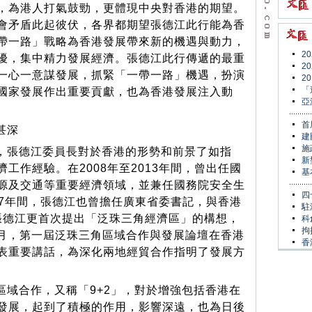
，為港人打氣鼓勁，更體現中央對香港的期望。
會矛盾此起彼伏，各界都期望張德江此行能為香
帶一路」戰略為香港發展帶來新的機遇與動力，
2
擾，集中精力發展經濟。張德江此行傳遞的最重
2
一心一意謀發展，抓緊「一帶一路」機遇，扮演
2
「
國家發展作出重要貢獻，也為香港發展注入動
亞
首
甚深
建
施
，張德江委員長對於香港的形勢和前景了如指
新
工作經驗。在2008年至2013年間，曾出任國
基
源及交通等重要經濟領域，並兼任國務院安全生
四
007年間，張德江也曾擔任廣東省委書記，與香港
駐
，張德江更首次提出「泛珠三角經濟區」的構想，
科
拘
6月，第一屆泛珠三角區域合作與發展論壇在香港
香
表重要講話，為深化兩地經貿合作指明了發展方
區域合作，又稱「9+2」，對於增強包括香港在
發展，起到了積極的作用，影響深遠，也為日後