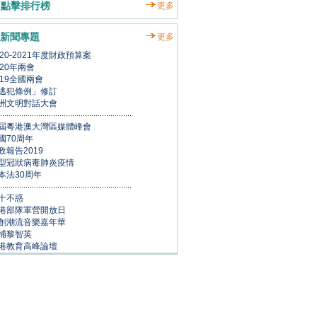
點擊排行榜
更多
新聞專題
更多
020-2021年度財政預算案
020年兩會
019全國兩會
逃犯條例」修訂
洲文明對話大會
屆粵港澳大灣區媒體峰會
國70周年
政報告2019
型冠狀病毒肺炎疫情
本法30周年
十不惑
港部隊軍營開放日
創潮流音樂嘉年華
捕黎智英
港教育高峰論壇