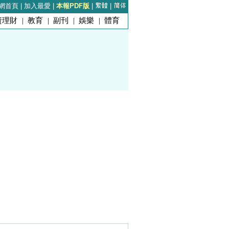
網首頁
|
加入最愛
|
本報PDF版
|
|
資理財
|
教育
|
副刊
|
娛樂
|
體育