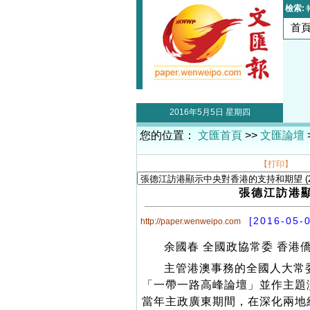
檢索:
首
2016年5月5日 星期四
您的位置：
文匯首頁
>>
文匯論壇
【打印】
張德江訪港
[2016-05-
http://paper.wenweipo.com
余國春 全國政協常委 香港
主管港澳事務的全國人大常
「一帶一路高峰論壇」並作主題
當年主政廣東期間，在深化兩地