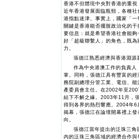
香港不但體現中央對香港的重視
近年香港發展面臨瓶頸，各種社
港指點迷津。事實上，國家「一
關鍵是香港能否擺脫政治化的干
要信息：就是希望香港社會能夠
好「超級聯繫人」的角色，既為
力。
張德江熟悉經濟與香港淵源
作為中央港澳工作的負責人
掌。同時，張德江具有豐富的經濟
務院副總理分管工業、電信、能
產委員會主任。在2002年至2
結下不解之緣。2003年11月
得到各界的熱烈響應。2004年
揭幕，張德江在論壇開幕禮上發
向。
張德江當年提出的泛珠三角
內的泛珠三角區域的經濟合作與