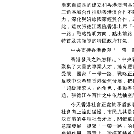
廣東自貿區的建立和粵港澳灣區
三角區域合作推動粵港澳合作不
力，深化與沿線國家經貿合作，
此，這次張德江親臨香港出席「
一路」戰略指明方向，點出前路
特首及其領導的特區政府打氣。
中央支持香港參與「一帶一
香港發展之路怎樣走？中央
聚集了大量的專業人才，擁有豐
受限。國家「一帶一路」戰略正
反映中央希望香港聚焦發展，把
「超級聯繫人」的角色，推動粵
題。張德江在百忙之中依然抽空
今天香港社會正處於矛盾多
社會向上流動緩慢，市民尤其是
決香港的各種社會矛盾，關鍵還
意謀發展，抓緊「一帶一路」的
色和作用。事實上，梁振英特首