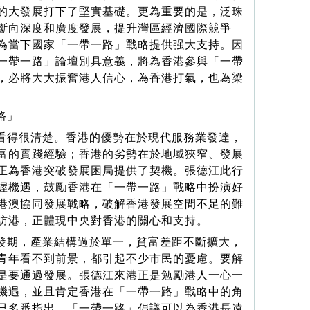
的大發展打下了堅實基礎。更為重要的是，泛珠
斷向深度和廣度發展，提升灣區經濟國際競爭
為當下國家「一帶一路」戰略提供强大支持。因
一帶一路」論壇別具意義，將為香港參與「一帶
，必將大大振奮港人信心，為香港打氣，也為梁
路」
看得很清楚。香港的優勢在於現代服務業發達，
富的實踐經驗；香港的劣勢在於地域狹窄、發展
正為香港突破發展困局提供了契機。張德江此行
握機遇，鼓勵香港在「一帶一路」戰略中扮演好
港澳協同發展戰略，破解香港發展空間不足的難
訪港，正體現中央對香港的關心和支持。
發期，產業結構過於單一，貧富差距不斷擴大，
青年看不到前景，都引起不少市民的憂慮。要解
是要通過發展。張德江來港正是勉勵港人一心一
機遇，並且肯定香港在「一帶一路」戰略中的角
已多番指出，「一帶一路」倡議可以為香港長遠