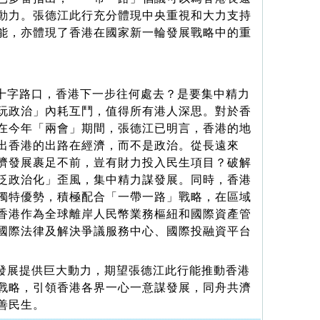
動力。張德江此行充分體現中央重視和大力支持
能，亦體現了香港在國家新一輪發展戰略中的重
十字路口，香港下一步往何處去？是要集中精力
玩政治」內耗互鬥，值得所有港人深思。對於香
在今年「兩會」期間，張德江已明言，香港的地
出香港的出路在經濟，而不是政治。從長遠來
濟發展裹足不前，豈有財力投入民生項目？破解
泛政治化」歪風，集中精力謀發展。同時，香港
獨特優勢，積極配合「一帶一路」戰略，在區域
香港作為全球離岸人民幣業務樞紐和國際資產管
國際法律及解決爭議服務中心、國際投融資平台
發展提供巨大動力，期望張德江此行能推動香港
戰略，引領香港各界一心一意謀發展，同舟共濟
善民生。