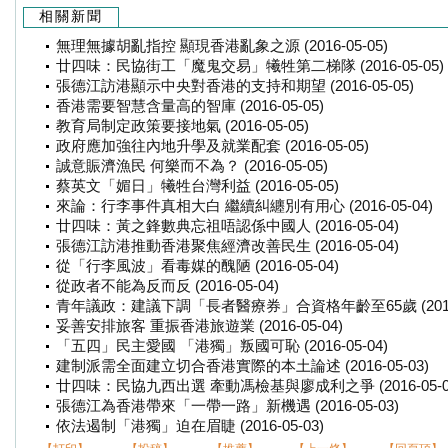
相關新聞
無理無據胡亂指控 顯現香港亂象之源 (2016-05-05)
廿四味：民協街工「魔鬼交易」犧牲第二梯隊 (2016-05-05)
張德江訪港顯示中央對香港的支持和期望 (2016-05-05)
香港需要智慧含量高的智庫 (2016-05-05)
教育局制定政策要接地氣 (2016-05-05)
政府應加強往內地升學及就業配套 (2016-05-05)
誠意賑濟漁民 何樂而不為？ (2016-05-05)
蔡英文「媚日」犧牲台灣利益 (2016-05-05)
來論：行李事件真相大白 繼續糾纏別有用心 (2016-05-04)
廿四味：黃之鋒數典忘祖唔認係中國人 (2016-05-04)
張德江訪港推動香港聚焦經濟改善民生 (2016-05-04)
從「行李風波」看毒媒的醜陋 (2016-05-04)
從政者不能為反而反 (2016-05-04)
青年議政：建議下調「長者醫療券」合資格年齡至65歲 (2016-0
妥善安排旅客 重振香港旅遊業 (2016-05-04)
「五四」民主愛國 「港獨」叛國可恥 (2016-05-04)
建制派需全面建立切合香港實際的本土論述 (2016-05-03)
廿四味：民協九西出選 牽動馮檢基與廖成利之爭 (2016-05-0
張德江為香港帶來「一帶一路」新機遇 (2016-05-03)
依法遏制「港獨」迫在眉睫 (2016-05-03)