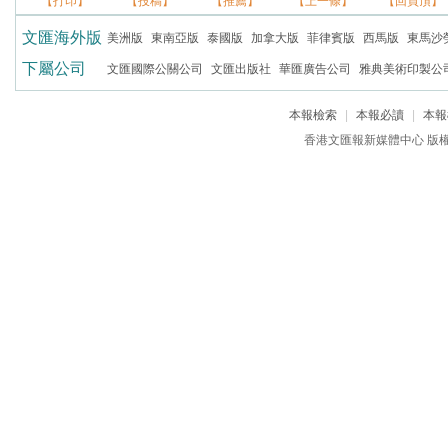
【打印】
【投稿】
【推薦】
【上一條】
【回頁頂】
文匯海外版
美洲版
東南亞版
泰國版
加拿大版
菲律賓版
西馬版
東馬沙
下屬公司
文匯國際公關公司
文匯出版社
華匯廣告公司
雅典美術印製公
本報檢索
|
本報必讀
|
本報
香港文匯報新媒體中心 版權所有 c