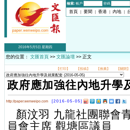
檢索:
帳戶
密碼
首頁
|
要聞
|
香港
|
內地
|
2016年5月5日 星期四
您的位置：
文匯首頁
>>
文匯論壇
>> 正文
【打印】
【投稿】
【推薦】
【關閉
政府應加強往內地升學
[2016-05-05]
http://paper.wenweipo.com
顏汶羽 九龍社團聯會
員會主席 觀塘區議員