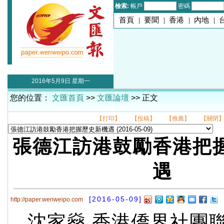
檢索:
帳戶
密碼
首頁
|
要聞
|
香港
|
內地
|
2016年5月9日 星期一
您的位置：
文匯首頁
>>
文匯論壇
>> 正文
【打印】
【投稿】
【推薦】
【關閉
張德江訪港鼓勵香港把
遇
[2016-05-09]
http://paper.wenweipo.com
沈家燊 香港僑界社團