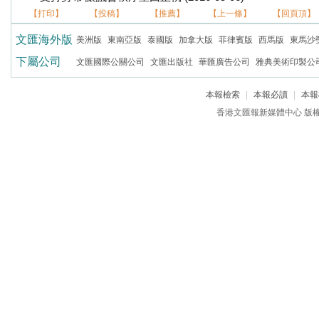
【打印】
【投稿】
【推薦】
【上一條】
【回頁頂】
文匯海外版
美洲版
東南亞版
泰國版
加拿大版
菲律賓版
西馬版
東馬沙
下屬公司
文匯國際公關公司
文匯出版社
華匯廣告公司
雅典美術印製公
本報檢索
|
本報必讀
|
本報
香港文匯報新媒體中心 版權所有 c