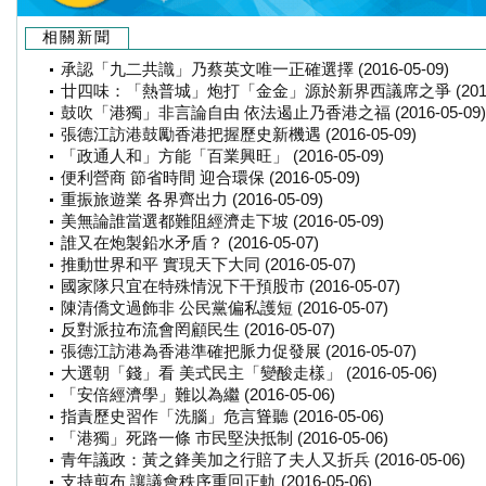
相關新聞
承認「九二共識」乃蔡英文唯一正確選擇 (2016-05-09)
廿四味：「熱普城」炮打「金金」源於新界西議席之爭 (2016-0
鼓吹「港獨」非言論自由 依法遏止乃香港之福 (2016-05-09)
張德江訪港鼓勵香港把握歷史新機遇 (2016-05-09)
「政通人和」方能「百業興旺」 (2016-05-09)
便利營商 節省時間 迎合環保 (2016-05-09)
重振旅遊業 各界齊出力 (2016-05-09)
美無論誰當選都難阻經濟走下坡 (2016-05-09)
誰又在炮製鉛水矛盾？ (2016-05-07)
推動世界和平 實現天下大同 (2016-05-07)
國家隊只宜在特殊情況下干預股市 (2016-05-07)
陳清僑文過飾非 公民黨偏私護短 (2016-05-07)
反對派拉布流會罔顧民生 (2016-05-07)
張德江訪港為香港準確把脈力促發展 (2016-05-07)
大選朝「錢」看 美式民主「變酸走樣」 (2016-05-06)
「安倍經濟學」難以為繼 (2016-05-06)
指責歷史習作「洗腦」危言聳聽 (2016-05-06)
「港獨」死路一條 市民堅決抵制 (2016-05-06)
青年議政：黃之鋒美加之行賠了夫人又折兵 (2016-05-06)
支持剪布 讓議會秩序重回正軌 (2016-05-06)