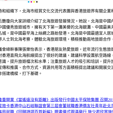
持和組織下，北海市經貿文化交流代表團與香港旅遊界有關企業
毛艷瓊向大家詳細介紹了北海旅遊發展情況。她說，北海是中國
中國優秀旅遊城市，擁有天下第一灘美譽的北海銀灘、中國最美
名城，是中國最早海上絲綢之路始發港。北海是中國最適宜人居
界人士到北海考察，體驗北海旅遊環境，積極推動兩地旅遊合作
議會總幹事陳張樂怡表示，香港朋友熱愛旅遊，近年流行生態旅
對香港直飛北海航線提出了很好的建議，建議科學設置航空路線
意識，提升旅遊檔次和水準；注重旅遊人才的吸引和培訓，提升
宣傳和推廣、合作方式、資源共用等方面積極提出建議和開展交
作搭建橋樑，打下基礎。
隆重開業
《當遙遠沒有距離》出版發行
中國太平保險集團 召開20
星旅卡
香港中山石岐聯誼會第三屆會董就職
香港僑友社青年赴北
事局就職
《回歸詩詞百首新編》贈書儀式圓滿舉行 施少君欣賞施