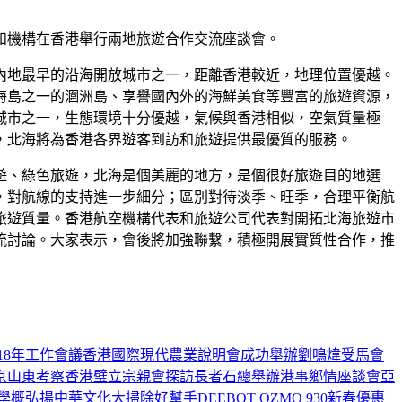
和機構在香港舉行兩地旅遊合作交流座談會。
內地最早的沿海開放城市之一，距離香港較近，地理位置優越。
海島之一的潿洲島、享譽國內外的海鮮美食等豐富的旅遊資源，
城市之一，生態環境十分優越，氣候與香港相似，空氣質量極
，北海將為香港各界遊客到訪和旅遊提供最優質的服務。
遊、綠色旅遊，北海是個美麗的地方，是個很好旅遊目的地選
，對航線的支持進一步細分；區別對待淡季、旺季，合理平衡航
旅遊質量。香港航空機構代表和旅遊公司代表對開拓北海旅遊市
流討論。大家表示，會後將加強聯繫，積極開展實質性合作，推
18年工作會議
香港國際現代農業說明會成功舉辦
劉鳴煒受馬會
京山東考察
香港璧立宗親會探訪長者
石總舉辦港事鄉情座談會
亞
學概弘揚中華文化
大掃除好幫手DEEBOT OZMO 930新春優惠