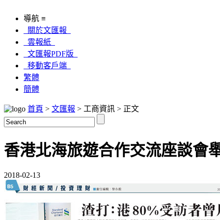
導航 ≡
關於文匯報
雲報紙
文匯報PDF版
移動客戶端
繁體
簡體
首頁
>
文匯報
> 工商資訊 > 正文
香港北海旅遊合作交流座談會
2018-02-13