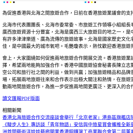
為促進香港與北海之間旅遊合作，日前在香港旅遊業議會的支
北海市代表團團長、北海市委常委、市旅遊工作領導小組組長
廣西旅遊資源十分豐富，北海是廣西三大旅遊目的地之一，是
有許多津津樂道、廣為流傳的旅遊故事。北海是國家歷史文化
佳，是中國最大的城市氧吧。毛艷瓊表示，熱忱歡迎香港旅遊
會上，大家圍繞如何促進兩地旅遊合作開展交流。香港旅遊業
擇，希望兩地能夠加強合作。香港中國旅遊協會秘書長陳立志
空公司和旅行社之間的利益，做到共贏；加強旅遊精品和品牌
場，拓展兩地旅遊往來和合作表示出極大關注和熱情，在旅遊
動兩地間旅遊合作，為進一步促進兩地間更廣泛、更深入的合
讀文匯報PDF版面
相關新聞
香港北海旅遊合作交流座談會舉行
「北京老家」港島區旗艦店
《駿步人生》專訪談「青年物語」
安信與中旅星賞會攜推全新
洲首間藝術洋娃娃藝廊開業
香港銅鑼灣工商業聯合會第二屆董