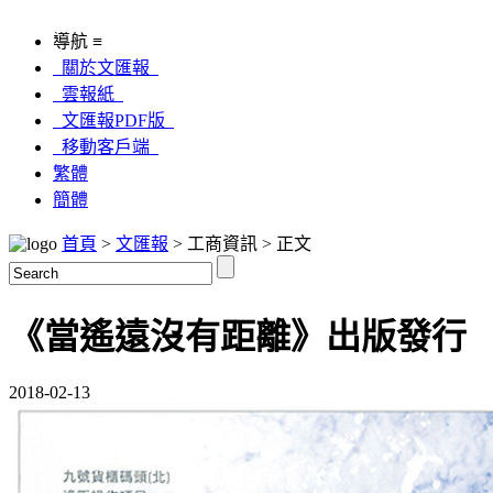
導航 ≡
關於文匯報
雲報紙
文匯報PDF版
移動客戶端
繁體
簡體
首頁
>
文匯報
> 工商資訊 > 正文
《當遙遠沒有距離》出版發行
2018-02-13