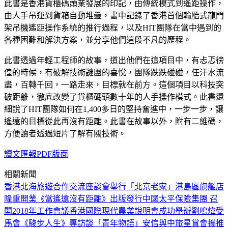
此書是香港貨櫃碼頭業發展的印記，由傳統模式到遙距操作，
由人手吊運到貨箱自動堆疊，書中記錄了香港首個輪胎式龍門
架吊機遙距操作系統的推行過程，以及HIT團隊在當中遇到的
各種困難和解決方案，並分享他們這段不凡的歷程。
此書透過年輕工程師的故事，道出他們在這項目中，有忐忑徬
偟的時候，有破解技術謎團的喜悅，團隊跌跌碰碰，任汗水流
盡，百轉千回，一路走來，目標就在前方。這個項目以科技突
破距離，徹底改變了貨櫃碼頭數十年的人手操作模式。此書還
細說了HIT團隊如何在1,400多日的堅持奮進中，一步一步，讓
遙遠的目標從此再沒有距離。此書在故事以外，附有二維碼，
方便讀者透過短片了解有關技術。
讀文匯報PDF版面
相關新聞
香港北海旅遊合作交流座談會舉行
「北京老家」港島區旗艦店
隆重開業
《當遙遠沒有距離》出版發行
中國太平保險集團 召
開2018年工作會議
香港國際現代農業說明會成功舉辦
劉鳴煒受
馬會《駿步人生》專訪談「青年物語」
安信與中旅星賞會攜推