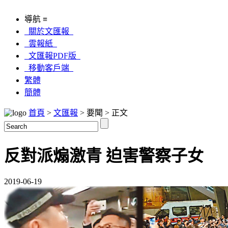
導航 ≡
關於文匯報
雲報紙
文匯報PDF版
移動客戶端
繁體
簡體
首頁
>
文匯報
> 要聞 > 正文
反對派煽激青 迫害警察子女
2019-06-19