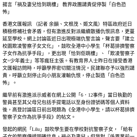
揚言「禍及妻兒恰到跳樓」 教界政團譴責促停製「白色恐
怖」
香港文匯報訊 （記者 余韻、文根茂、姬文風）特區政府近日
積極修補社會矛盾，但有激進反對派繼續散播仇恨訊息，更蔓
延至學校。網上討論區近日出現極端仇警言論，聲言要「建立
校園欺凌警察子女文化」，鼓吹全港中小學生「杯葛排擠警察
子女作為抗爭手段」，更出現「恰到佢跳樓」、「欺凌警察子
女=少年義士」等等瘋狂主張。有教育界人士昨日在接受香港
文匯報訪問時，呼籲學界密切關注情況。民建聯亦予以強烈譴
責，呼籲立刻停止向小朋友灌輸仇恨，停止製造「白色恐
怖」。
繼早前有激進派示威者在網上公開「6．12事件」當日執勤的
警員甚至其父母兄包括手提電話以至身份證號碼等個人資料
後，高登討論區日前出現題為《全港中小學生，請以杯葛排擠
警察子女作為抗爭手段》的帖文。
發起的網民「Lilu」鼓吹學生要在學校對抗警察子女，「給有
子女的警察傳遞明確信息，禍必及妻兒，但我對『係畢業前一