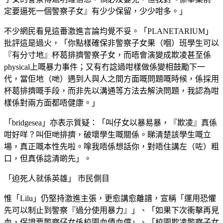
定要逼死一個警察子女』有少少保留，少少咁多。」
不少網民看見這番激進言論均覺不妥。「PLANETARIUM」
批評這是過火，「你點樣確保非警察子女果（嗰）班學生可以
『有分寸地』杯葛排擠警察子女，而唔會演變成欺凌甚至係
physical上嘅暴力事件；又有冇諗過咁樣做係變相鼓勵下一
代，當佢地（哋）遇到人與人之間方面嘅問題嘅時候，係採用
杯葛排擠嘅手段，而非先以溝通等方法去解決問題，我認為咁
樣係對兩方面都唔健康。」
「bridgesea」亦表示質疑：「叫仔女以暴易暴，『欺凌』真係
咁好咩？叫佢哋排擠，破壞學生嘅關係。睇清楚該學生嘅立
場，真正嘅本性先啦。嗱我唔係想話你，對唔住講左（咗）粗
口，但真係諗清啲先」。
「迫死人就係英雄」 市民側目
惟「Lilu」仍堅持激進主張，更愈講愈離譜，宣稱「運用恐懼
先可以制止到警察『過分使用暴力』」、「如果下次衝擊再見
血，保證要警察仔女係校園血債血償」、「校園欺凌警察子女