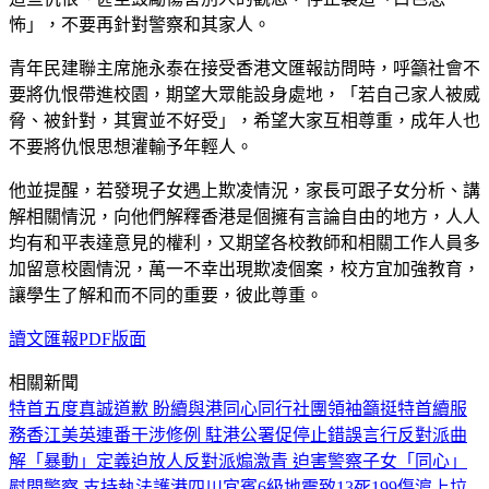
怖」，不要再針對警察和其家人。
青年民建聯主席施永泰在接受香港文匯報訪問時，呼籲社會不
要將仇恨帶進校園，期望大眾能設身處地，「若自己家人被威
脅、被針對，其實並不好受」，希望大家互相尊重，成年人也
不要將仇恨思想灌輸予年輕人。
他並提醒，若發現子女遇上欺凌情況，家長可跟子女分析、講
解相關情況，向他們解釋香港是個擁有言論自由的地方，人人
均有和平表達意見的權利，又期望各校教師和相關工作人員多
加留意校園情況，萬一不幸出現欺凌個案，校方宜加強教育，
讓學生了解和而不同的重要，彼此尊重。
讀文匯報PDF版面
相關新聞
特首五度真誠道歉 盼續與港同心同行
社團領袖籲挺特首續服
務香江
美英連番干涉修例 駐港公署促停止錯誤言行
反對派曲
解「暴動」定義迫放人
反對派煽激青 迫害警察子女
「同心」
慰問警察 支持執法護港
四川宜賓6級地震致13死199傷
滬上垃