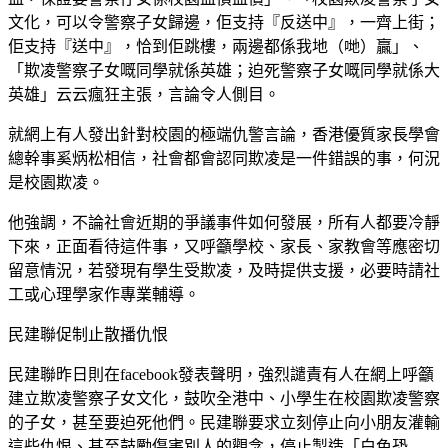
文化，可以令警察子女歸邊，佢支持『反送中』，一齊上街；
佢支持『送中』，恰到佢跳樓，兩邊都係我地（哋）贏」、
「欺凌警察子女嘅同學就係英雄；迫死警察子女嘅同學就係大
英雄」云云瘋狂主張，言論令人側目。
就網上有人發出針對校園的極端仇警言論，香港優質家長學會
總幹事奚炳松相信，社會都會認同欺凌是一件錯誤的事，何況
是校園欺凌。
他強調，不論社會近期的爭議事件如何發展，所有人都要冷靜
下來，正面看待這件事，又呼籲學校、家長、家教會等應密切
留意情況，若發現有學生受欺凌，及時提供支援，必要時請社
工或心理學家作專業輔導。
民建聯促制止散播仇恨
民建聯昨日則在facebook發表聲明，強烈譴責有人在網上呼籲
建立欺凌警察子女文化，鼓吹全港中、小學生在校園欺凌警察
的子女，甚至要迫死他們。民建聯要求立刻停止向小朋友灌輸
這些仇恨、甚至鼓勵傷害別人的觀念，停止製造「白色恐