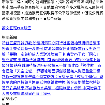
幣政策目標，同時引述國際協議，指出各國不會透過刻意令匯
率走弱來爭取貿易優勢。其他華府官員亦多次批評歐元區個別
國家如德國，透過歐元匯價取得不公平競爭優勢，但很少有將
矛頭直接指向歐洲央行。 ■綜合報道
讀文匯報PDF版面
相關新聞
特首五度真誠道歉 盼續與港同心同行
社團領袖籲挺特首續服
務香江
美英連番干涉修例 駐港公署促停止錯誤言行
反對派曲
解「暴動」定義迫放人
反對派煽激青 迫害警察子女
「同心」
慰問警察 支持執法護港
四川宜賓6級地震致13死199傷
滬上垃
圾分類 諸多難題待解
油旺研收樓三千幢 市建局「蝕住做」
區
會倡建「天空之城」 紓觀塘地面逼爆
規管無人機倡重量三級
制
賀一誠宣佈參選澳門特首
辯方：畀51萬是「賄馮生個心」
習
近平應約同特朗普通電話
供應鏈難替換 美企反對徵華稅
特朗
普只許美減息 不許歐放水
美續「極限施壓」伊朗 中東增兵千
人
埃及前總統穆爾西庭上猝死
新聞排行
圖集