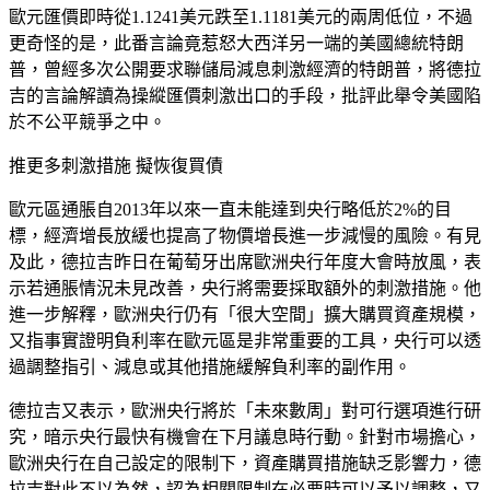
歐元匯價即時從1.1241美元跌至1.1181美元的兩周低位，不過
更奇怪的是，此番言論竟惹怒大西洋另一端的美國總統特朗
普，曾經多次公開要求聯儲局減息刺激經濟的特朗普，將德拉
吉的言論解讀為操縱匯價刺激出口的手段，批評此舉令美國陷
於不公平競爭之中。
推更多刺激措施 擬恢復買債
歐元區通脹自2013年以來一直未能達到央行略低於2%的目
標，經濟增長放緩也提高了物價增長進一步減慢的風險。有見
及此，德拉吉昨日在葡萄牙出席歐洲央行年度大會時放風，表
示若通脹情況未見改善，央行將需要採取額外的刺激措施。他
進一步解釋，歐洲央行仍有「很大空間」擴大購買資產規模，
又指事實證明負利率在歐元區是非常重要的工具，央行可以透
過調整指引、減息或其他措施緩解負利率的副作用。
德拉吉又表示，歐洲央行將於「未來數周」對可行選項進行研
究，暗示央行最快有機會在下月議息時行動。針對市場擔心，
歐洲央行在自己設定的限制下，資產購買措施缺乏影響力，德
拉吉對此不以為然，認為相關限制在必要時可以予以調整，又