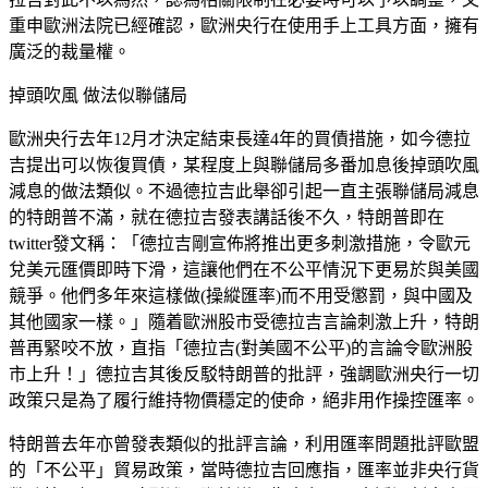
重申歐洲法院已經確認，歐洲央行在使用手上工具方面，擁有
廣泛的裁量權。
掉頭吹風 做法似聯儲局
歐洲央行去年12月才決定結束長達4年的買債措施，如今德拉
吉提出可以恢復買債，某程度上與聯儲局多番加息後掉頭吹風
減息的做法類似。不過德拉吉此舉卻引起一直主張聯儲局減息
的特朗普不滿，就在德拉吉發表講話後不久，特朗普即在
twitter發文稱：「德拉吉剛宣佈將推出更多刺激措施，令歐元
兌美元匯價即時下滑，這讓他們在不公平情況下更易於與美國
競爭。他們多年來這樣做(操縱匯率)而不用受懲罰，與中國及
其他國家一樣。」隨着歐洲股市受德拉吉言論刺激上升，特朗
普再緊咬不放，直指「德拉吉(對美國不公平)的言論令歐洲股
市上升！」德拉吉其後反駁特朗普的批評，強調歐洲央行一切
政策只是為了履行維持物價穩定的使命，絕非用作操控匯率。
特朗普去年亦曾發表類似的批評言論，利用匯率問題批評歐盟
的「不公平」貿易政策，當時德拉吉回應指，匯率並非央行貨