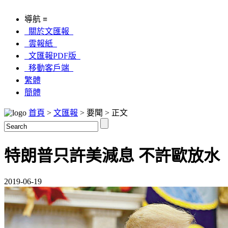
導航 ≡
關於文匯報
雲報紙
文匯報PDF版
移動客戶端
繁體
簡體
首頁
>
文匯報
> 要聞 > 正文
特朗普只許美減息 不許歐放水
2019-06-19