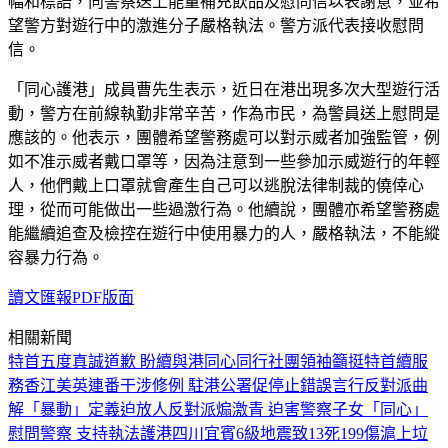
幅和標語，向警察送上能量補充飲品及慰問信以表謝意，並希
望警方對遊行中的激進分子嚴格執法。警方派代表接收慰問
信。
「同心護港」成員曹先生表示，近日在港出現多次大型遊行活
動，警方在前線執勤非常辛苦，作為市民，為警員送上慰問是
應該的。他表示，團體希望警務處可以對示威者加強監管，例
如不准示威者戴口罩等，因為注意到一些參加示威遊行的年輕
人，他們戴上口罩就會產生自己可以逃脫法律制裁的僥倖心
理，從而可能做出一些過激行為。他續說，團體亦希望警務處
能繼續追查及檢控在遊行中使用暴力的人，嚴格執法，不能縱
容暴力行為。
讀文匯報PDF版面
相關新聞
特首五度真誠道歉 盼續與港同心同行
社團領袖籲挺特首續服
務香江
美英連番干涉修例 駐港公署促停止錯誤言行
反對派曲
解「暴動」定義迫放人
反對派煽激青 迫害警察子女
「同心」
慰問警察 支持執法護港
四川宜賓6級地震致13死199傷
滬上垃