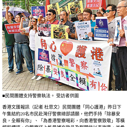
■民間團體支持警察執法。 受訪者供圖
香港文匯報訊（記者 杜思文）民間團體「同心護港」昨日下
午集結約20名市民赴灣仔警察總部請願，他們手持「除暴安
良，全賴有你」、「為香港警察喝彩，向香港警察致敬」等橫