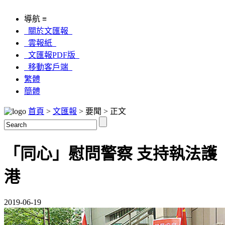
導航 ≡
關於文匯報
雲報紙
文匯報PDF版
移動客戶端
繁體
簡體
首頁
>
文匯報
> 要聞 > 正文
「同心」慰問警察 支持執法護
港
2019-06-19