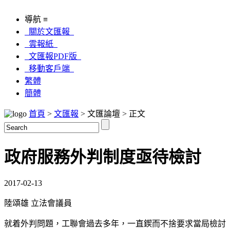
導航 ≡
關於文匯報
雲報紙
文匯報PDF版
移動客戶端
繁體
簡體
首頁
>
文匯報
> 文匯論壇 > 正文
政府服務外判制度亟待檢討
2017-02-13
陸頌雄 立法會議員
就着外判問題，工聯會過去多年，一直鍥而不捨要求當局檢討