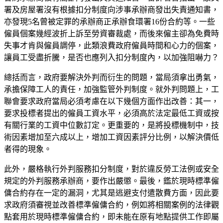
署及房屋署沒有根據扣分制度向涉事承辦商發出失責通知書，
亦發現5名曾被定罪的承辦商正承辦食環署16份合約等。一些
僱員個案幾經波折上訴至勞資審裁處，而後來僱主卻為免費時
失事才肯與僱員調停，此類浪費政府僱員時間和心力的個案，
讓員工受盡折騰，是否也應列入扣分制度內，以加強阻嚇力？
總括而言，政府要解決外判而衍生的問題，當局須拿出勇氣，
承擔保障工人的責任，加強監管外判制度。就外判問題上，工
聯會要求政府當局必須考慮在以下幾個方面作出改善：其一，
要求投標者提出的僱員工資水平，必須高於法定最低工資或按
有關行業的工資中位數訂定。更重要的，是將投標機制中，技
術因素增加至六成以上，增加工資因素評分比例，以解決價低
者得的現象。
此外，嚴格執行外判服務扣分制度，對於違反勞工法例或安全
規定的外判服務承辦商，要作出嚴懲。最後，鑑於現時標準僱
傭合約存在一定的漏洞，尤其是逃避支付遣散費方面，因此要
求政府須審視並改善標準僱傭合約，例如將相關案例的法律觀
點套用於現時標準僱傭合約，即未能在原有地點提供工作即屬