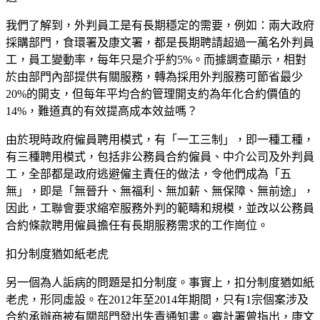
我們了解到，外判員工是有長期穩定的需要，例如：兩大政府
採購部門，食環署及康文署，都是長期聘請超過一萬名外判員
工，員工變動率，每年只是介乎約5%。而據調查顯示，相對
於由部門內部提供有關服務，轉為採用外判服務可節省最少
20%的開支，但每年平均合約管理開支約為年化合約價值的
14%，難道真的有效提高成本效益嗎？
由於現時政府僱員聘用模式，有「一工三制」，即一種工種，
有三種聘用模式，包括非公務員合約僱員、中介公司及外判員
工，全部都是政府逃避僱主責任的做法，令他們成為「五
無」，即是「無晉升、無福利、無加薪、無保障、無前途」，
因此，工聯會要求縮窄服務外判的範疇和規模，並改以公務員
合約條款聘用僱員擔任有長期服務需求的工作崗位。
扣分制度猶如紙老虎
另一個為人詬病的問題是扣分制度。事實上，扣分制度猶如紙
老虎，形同虛設。在2012年至2014年期間，只有1宗個案涉及
合約承辦商被有關部門發出失責通知書。審計署曾指出，康文