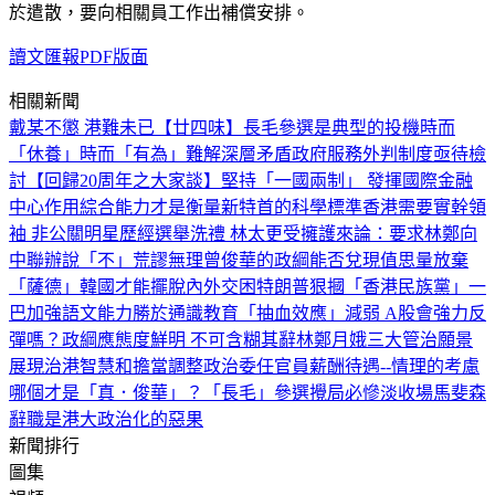
於遣散，要向相關員工作出補償安排。
讀文匯報PDF版面
相關新聞
戴某不懲 港難未已
【廿四味】長毛參選是典型的投機
時而
「休養」時而「有為」難解深層矛盾
政府服務外判制度亟待檢
討
【回歸20周年之大家談】堅持「一國兩制」 發揮國際金融
中心作用
綜合能力才是衡量新特首的科學標準
香港需要實幹領
袖 非公關明星
歷經選舉洗禮 林太更受擁護
來論：要求林鄭向
中聯辦說「不」荒謬無理
曾俊華的政綱能否兌現值思量
放棄
「薩德」韓國才能擺脫內外交困
特朗普狠摑「香港民族黨」一
巴
加強語文能力勝於通識教育
「抽血效應」減弱 A股會強力反
彈嗎？
政綱應態度鮮明 不可含糊其辭
林鄭月娥三大管治願景
展現治港智慧和擔當
調整政治委任官員薪酬待遇--情理的考慮
哪個才是「真．俊華」？
「長毛」參選攪局必慘淡收場
馬斐森
辭職是港大政治化的惡果
新聞排行
圖集