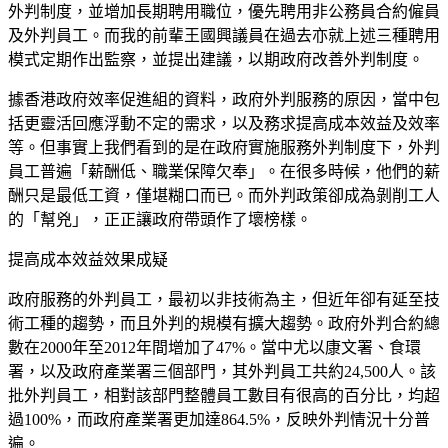
外判制度，並增加長期聘用職位，優先聘用非公務員合約僱員
及外判員工。而我的前輩王國興議員在過去亦就上述三種聘用
模式定期作出監察，並提出建議，以期政府改善外判制度。
據香港政府效率促進組的資料，政府外判服務的原因，當中包
括更靈活回應浮動不定的需求，以及務求提高成本效益及效率
等。但事實上我們看到的是在政府實施服務外判制度下，外判
員工普遍「薪酬低、職業保障欠奉」。在很多時候，他們的薪
酬只是最低工資，僅堪糊口而已。而外判政策卻成為剝削工人
的「幫兇」，正正讓政府帶頭作了壞榜樣。
提高成本效益效果成疑
政府服務的外判員工，最初以非技術為主，但近年卻有延至技
術工種的趨勢，而且外判的規模有擴大趨勢。政府外判合約總
數在2000年至2012年間增加了47%。當中尤以康文署、食環
署，以及政府產業署三個部門，其外判員工共約24,500人。該
批外判員工，相對該部門整體員工數目有很高的百分比，均超
過100%，而政府產業署更加達864.5%，反映外判情況十分普
遍。