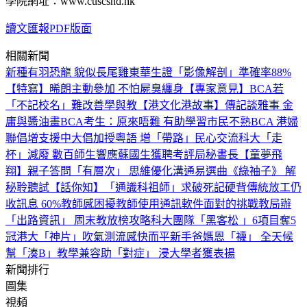
學院網址：www.cuscshd.hk
讀文匯報PDF版面
相關新聞
新種有羽恐龍 貌似長尾雞
東華生證「影像解剖」準確率88%
【特寫】晞朗主動參加 不怕屍臭纏身
【專家意見】BCA若
「不記校名」難改善學與教
【港文化港故事】傳記談雅事 金
庸與醬油畫
BCA考生：原來唔難 有助學習
市民不熟BCA 港婦
聯倡增支援
中大倡加授粵語 增「帶路」民心交流
科大「走
杯」減廢 數百師生響應
蘇國生獲聘考評局秘書長
【童夢飛
翔】親子答問「有層次」 思維優化溝通易
選曲《綠袖子》 解
秘聆聽試
【話你知】「通識科祖師」求破死記硬背傳統
放工仍
收訊息 60%教師感困擾
教師使用通訊軟件面對的挑戰
教局辦
「出路資訊」 周末教放榜攻略
科大團隊「黑客松 」6項目奪5
冠
港大「神片」吹氣測流感快而平
新手爸媽恩「襪」 全天候
幫「湊B」
教學兼容助「對症」 浸大學者獲表揚
新聞排行
圖集
視頻