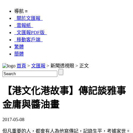
導航 ≡
關於文匯報
雲報紙
文匯報PDF版
移動客戶端
繁體
簡體
首頁
>
文匯報
> 新聞透視眼 > 正文
【港文化港故事】傳記談雅事
金庸與醬油畫
2017-05-08
但凡重要的人，都會有人為他寫傳記，記錄生平，考據家世。