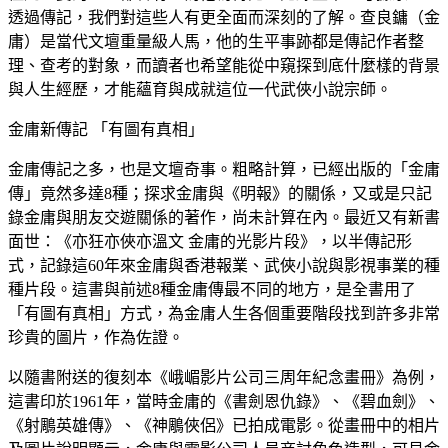
透過傳記，我們對這些人有更全面而深刻的了解。查良鏞（金
庸）是當代文壇重量級人馬，他的生平事跡都是傳記作者整
理、查考的對象，而讀者也希望能從中窺探到底什麼樣的背景
與人生經歷，才能蘊育與成就這位一代武俠小說宗師。
金庸新傳記 「有圖有真相」
金庸傳記之多，也是文壇奇事。粗略計算，已經出版的「金庸
傳」竟然多達8種；探求金庸與《明報》的關係，又或是只記
錄金庸與朋友交遊關係的著作，尚未計算在內。最近又有新書
面世：《亦狂亦俠亦溫文 金庸的光影片段》，以半傳記形
式，記錄這60年來金庸與香港報業、武俠小說與影視事業的種
種片段。這書與前述8種金庸傳最不同的地方，是全書用了
「有圖有真相」方式，為金庸人生各個重要階段找到許多非常
珍貴的圖片，作為佐證。
以隨書附送的復刻本《峨嵋影片公司三周年紀念畫冊》為例，
這書印於1961年，當時金庸的《書劍恩仇錄》、《碧血劍》、
《射鵰英雄傳》、《神鵰俠侶》已拍成電影。從畫冊中的相片