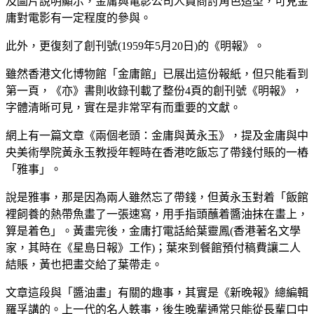
及圖片說明顯示，金庸與電影公司人員商討角色造型，可見金
庸對電影有一定程度的參與。
此外，更復刻了創刊號(1959年5月20日)的《明報》。
雖然香港文化博物館「金庸館」已展出這份報紙，但只能看到
第一頁，《亦》書則收錄刊載了整份4頁的創刊號《明報》，
字體清晰可見，實在是非常罕有而重要的文獻。
網上有一篇文章《兩個老頭：金庸與黃永玉》，提及金庸與中
央美術學院黃永玉教授年輕時在香港吃飯忘了帶錢付賬的一樁
「雅事」。
說是雅事，那是因為兩人雖然忘了帶錢，但黃永玉對着「飯館
裡飼養的熱帶魚畫了一張速寫，用手指頭蘸着醬油抹在畫上，
算是着色」。黃畫完後，金庸打電話給葉靈鳳(香港著名文學
家，其時在《星島日報》工作)；葉來到餐館預付稿費讓二人
結賬，黃也把畫交給了葉帶走。
文章這段與「醬油畫」有關的趣事，其實是《新晚報》總編輯
羅孚講的。上一代的名人軼事，後生晚輩通常只能從長輩口中