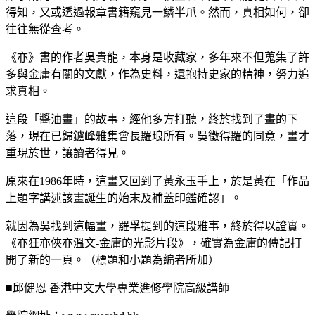
得知，又或透過報章書籍窺見一鱗半爪。然而，真相如何，卻
往往無從查考。
《亦》書的作者吳貴龍，本身是收藏家，多年來不但蒐集了許
多與金庸有關的文獻，作為史料，還抱持史家的精神，努力追
求真相。
這段「醬油畫」的故事，經他多方打聽，終於找到了畫的下
落，現在已歸鑪峰雅集會長羅琅所有。吳徵得羅的同意，畫才
重現於世，讓讀者得見。
原來在1986年時，這畫又回到了黃永玉手上，於是黃在「作品
上題字講述該畫誕生的始末及補蓋印鑑確認」。
就因為吳找到這幅畫，羅孚提到的這段雅事，終於得以證實。
《亦狂亦俠亦溫文-金庸的光影片段》，確實為金庸的傳記打
開了新的一頁。（標題和小題為編者所加）
■邱健恩 香港中文大學專業進修學院高級講師