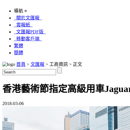
導航 ≡
關於文匯報
雲報紙
文匯報PDF版
移動客戶端
繁體
簡體
首頁
>
文匯報
> 工商資訊 > 正文
香港藝術節指定高級用車Jagua
2018-03-06