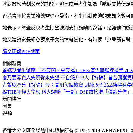
就對放榜時刻父母的期望，逾七成半考生認為「默默支持便足夠」
香港青年協會業務總監徐小曼指，考生面對成績的未知之數可
她表示，調查反映考生期望聽到支持鼓勵的說話，是讓他們感
她又建議家長細心觀察子女的情緒變化，有時候「無聲勝有聲
讀文匯報PDF版面
相關新聞
爸媽幫考生減壓 「不要問，只要撐」
THEi廣告醫護課搶手 20
憂乃要靠真人
失明從未失望 不自怨升中大
【特稿】昔苦讀獲資
青誓取25分
【特稿】母：善用每個機會 訓練孩子說話
傳承科學
鵝
THE年輕大學榜 科大蟬聯「一哥」
DSE放榜增「積點分佈」
新聞排行
圖集
視頻
香港大公文匯全媒體中心版權所有 © 1997-2019 WENWEIPO.COM LIM