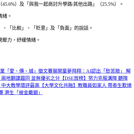
6%）及「與我一起商討升學路/其他出路」（25.5%）。
情緒。
」、「比較」、「貶意」及「負面」的說話。
榜壓力，紓緩情緒。
創業
「愛、傳、城」徵文賽展開
童夢飛翔：AI認出「愁苦臉」 解
兩地翻譯趨同 並無優劣之分
【DSE放榜】努力克服溝障 聽障
 中大教學環評最高
【大學文化共融】教職員如家人 帶泰生歎燒
賽 港生「披金戴銀」