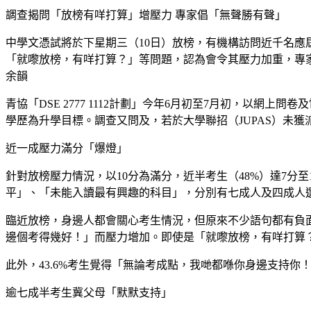
調查揭問「放榜有咩打算」增壓力 專家倡「無聲勝有聲」
中學文憑試將於下星期三（10日）放榜，有機構訪問近千名應
「就嚟放榜，有咩打算？」等問題，認為會令其壓力加重，專
余韻
青協「DSE 2777 1112計劃」今年6月初至7月初，以
學歷為升學目標。調查又問及，若於大學聯招（JUPAS）未
近一成壓力滿分「爆燈」
針對放榜壓力情況，以10分為滿分，近半考生（48%）達7分
平」、「未能入讀最有興趣的科目」，分別有七成人及四成人
臨近放榜，身邊人都會關心考生情況，但原來不少語句都有負面
邊個考得幾好！」而壓力增加。即使是「就嚟放榜，有咩打算
此外，43.6%考生覺得「無論考成點，我哋都喺你身邊支持
逾七成半考生冀父母「默默支持」