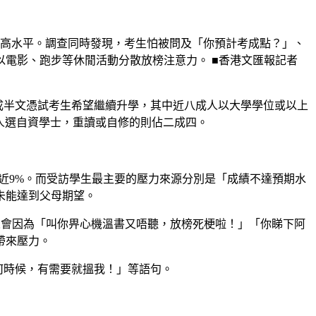
分的高水平。調查同時發現，考生怕被問及「你預計考成點？」、
電影、跑步等休閒活動分散放榜注意力。 ■香港文匯報記者
示，九成半文憑試考生希望繼續升學，其中近八成人以大學學位或以上
人選自資學士，重讀或自修的則佔二成四。
佔近9%。而受訪學生最主要的壓力來源分別是「成績不達預期水
未能達到父母期望。
人會因為「叫你畀心機溫書又唔聽，放榜死梗啦！」「你睇下阿
帶來壓力。
任何時候，有需要就搵我！」等語句。