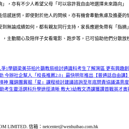
，亦有不少人希望父母「可以容許我自由地選擇未來路向」（45.
能倍感迷惘，即使對於他人的問候，亦有機會牽動焦慮及擔憂的
受到無論成績如何，都有親友同行支持，家長應避免帶有「指摘
」，主動關心及陪伴子女看電影、跑步等，已可協助他們分散放
人爭1學額
梁美芬拍片籲教局檢討通識科
考生了解灣區 更有興趣
助 今辦社企幫人
「校長推薦2.0」最快明年推出
【普通話自由講】
精神 羅錦團冀掘「星」
課程檢討建議諮詢至年底
問責協議滿意度
 助考生靈活選科
升學途徑清晰 教大3幼教文憑課獲讚
首戰英才奧
ITED. 信箱：netcenter@wenhuibao.com.hk