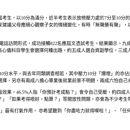
屆考生，以10分為滿分，近半考生表示放榜壓力處於7分至10
家建議父母應細心觀察子女的情緒變化，有時「無聲勝有聲」，以
網上問卷及電話訪問形式，成功接觸822名應屆文憑試考生。結果顯
獲派心儀科目學生會選擇何種出路，約五成人選自資副學位，三成
至10分水平，與去年同類調查相若，其中壓力10分「爆燈」的亦
選擇，另亦有兩成八擔心畢業後就業前景不明朗，兩成六怕自己
效果，46.5%人指「你預計考成點？」會令自己受壓，約四成
？」「如果考得唔好，點算？」等開放性問題，亦會為不少考生
你！」最有打氣作用， 亦希望聽到「你盡咗力就得㗎啦！」、「