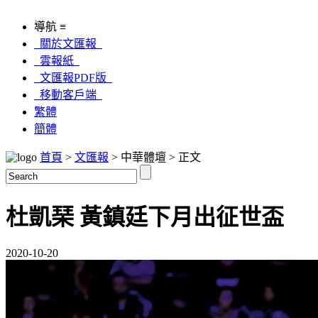
導航 ≡
關於文匯報
雲報紙
文匯報PDF版
移動客戶端
繁體
簡體
首頁
>
文匯報
> 中華體壇 > 正文
杜凱琹 黃鎮廷下月出征世盃
2020-10-20