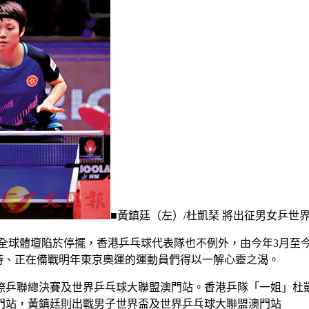
■黃鎮廷（左）/杜凱琹 將出征男女乒世
，全球體壇陷於停擺，香港乒乓球代表隊也不例外，由今年3月至
飢餓」多時、正在備戰明年東京奧運的運動員們得以一解心靈之渴。
國際乒聯總決賽及世界乒乓球大聯盟澳門站。香港乒隊「一姐」
門站，黃鎮廷則出戰男子世界盃及世界乒乓球大聯盟澳門站