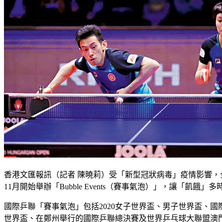
香港文匯報訊（記者 陳曉莉）受「新型冠狀病毒」疫情影響
11月開始舉辦「Bubble Events（賽事氣泡）」，讓「
國際乒聯「賽事氣泡」包括2020女子世界盃、男子世界盃、
世界盃、在鄭州舉行的國際乒聯總決賽及世界乒乓球大聯盟澳