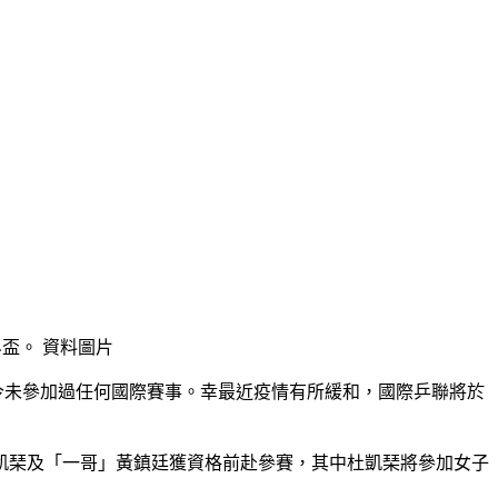
界盃。 資料圖片
今未參加過任何國際賽事。幸最近疫情有所緩和，國際乒聯將於
杜凱琹及「一哥」黃鎮廷獲資格前赴參賽，其中杜凱琹將參加女子