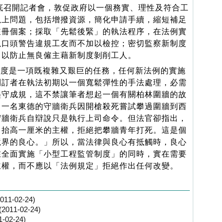
底召開記者會，敦促政府以一個務實、理性及符合工
以上問題，包括增撥資源，簡化申請手續，縮短補足
註冊個案；採取「先鬆後緊」的執法程序，在法例實
以口頭警告違規工友而不加以檢控；密切監察新制度
，以防止無良僱主藉新制度剝削工人。
度是一項既複雜又艱巨的任務，任何新法例的實施
制訂者在執法初期以一個寬鬆彈性的手法處理，必需
墨守成規，這不禁讓筆者想起一個有關柏林圍牆的故
，一名東德的守牆衛兵因開槍殺死嘗試攀過圍牆到西
守牆衛兵自辯說只是執行上司命令。但法官卻指出，
口抬高一厘米的主權，拒絕把攀牆青年打死。這是個
境界的良心。」所以，當法律與良心有抵觸時，良心
在全面實施「小型工程監管制度」的同時，實在需要
主權，而不應以「法例規定」拒絕作出任何改變。
-02-24)
1-02-24)
2-24)