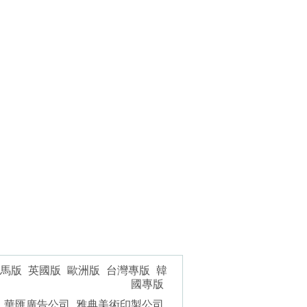
馬版
英國版
歐洲版
台灣專版
韓
國專版
華匯廣告公司
雅典美術印製公司