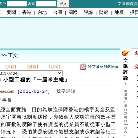
文匯網首頁
帳戶
密碼
頁
|
要聞
|
香港
|
內地
|
台灣
|
國際
|
評論
|
財經
|
地產
|
投
>> 正文
文
匯
【投稿】
【推薦】
【關閉】
評
論
：小型工程的「一厘米主權」
[2011-02-24]
我要評論
eipo.com
理事長
經全面實施，目的為加強保障香港的樓宇安全及監
於屋宇署審批制度緩慢，導致個人成功註冊的數字甚
慢的審批制度除了使有資歷的從業員不能從事小型工
的情況下，恐怕就是安裝冷氣機支架或晾衣架等細工