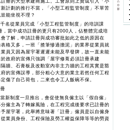
已註冊的大型承建商施工。工會原則上贊成引入「小
前新計劃的推行不當，「小型工程監管制度」不單苦
此豈能坐視不理？
千名從業員完成「小型工程監管制度」的培訓課
冊，當中成功註冊的更只有2000人，佔整體完成培
工會了解，申請註冊與成功審批如此之低的原因在
的表格又多，一班「揸筆慘過擔泥」的業界從業員就
從業員又因為屋宇署遲遲未能及早發牌，故一直未能
由於政府的宣傳只強調「屋宇修葺必須註冊承建
間隔牆、石膏板及改動室內非主力牆的工程其實是豁
政府的宣傳誤導，部分粗心大意的業主若然任何工程
必定傷了自己荷包，二來也令工人飯碗不保。
註冊
當新制度一旦推出，會促使無良僱主以「假自僱」
部分僱主為了轉嫁風險，在工程完成後要求已註冊的
格予屋宇署，此舉將意味著「註冊」僱員是以自僱身
串從業員身份、工程保險及勞工權益保障等等的勞資