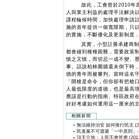
故此，工會曾於2010年
人與業主利益的處理手法解決
課程輪候時間，加快處理申請
施的首年提供一個寬限期，只
的實施，不斷優化及更新制度
其實，小型註冊承建商制
都會碰到種種困難，需要政策
慎之又慎，而切忌一成不變、
事。話說柏林圍牆還未倒下時
德的青年而被審判。當時這名
「開槍是命令，但你卻有把槍
人最低限度的道德，也是最高
應該是行動的指南。特區政府
好好考慮如何運用這一厘米的
相關新聞
無法維持治安 如何推行民主 (2011
民進黨不可迴避「一中原則」 (201
頂天立地：人民不會答應 (2011-0