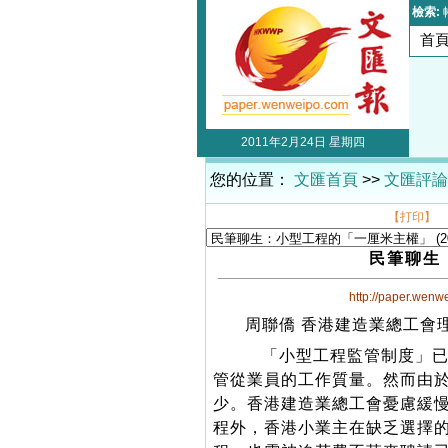
檢索:
首
2011年2月24日 星期四
您的位置：
文匯首頁
>>
文匯評論
【打印】
民筆聊生
http://paper.wenw
周聯僑 香港建造業總工會
「小型工程監管制度」已
管從業員的工作質量。然而由
少。香港建造業總工會憂慮緩
程外，香港小業主在缺乏選擇