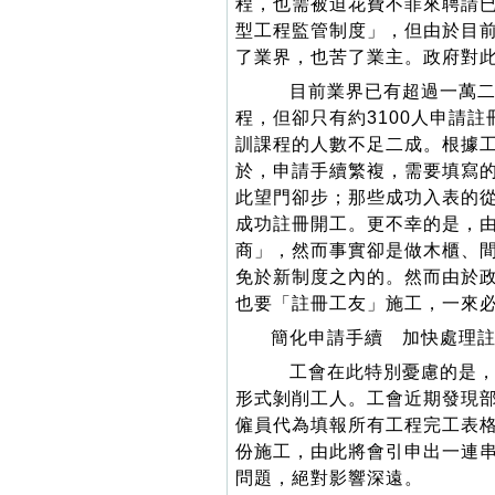
程，也需被迫花費不菲來聘請
型工程監管制度」，但由於目
了業界，也苦了業主。政府對
目前業界已有超過一萬二
程，但卻只有約3100人申請註
訓課程的人數不足二成。根據
於，申請手續繁複，需要填寫
此望門卻步；那些成功入表的
成功註冊開工。更不幸的是，
商」，然而事實卻是做木櫃、
免於新制度之內的。然而由於
也要「註冊工友」施工，一來
簡化申請手續 加快處理
工會在此特別憂慮的是，
形式剝削工人。工會近期發現
僱員代為填報所有工程完工表
份施工，由此將會引申出一連
問題，絕對影響深遠。