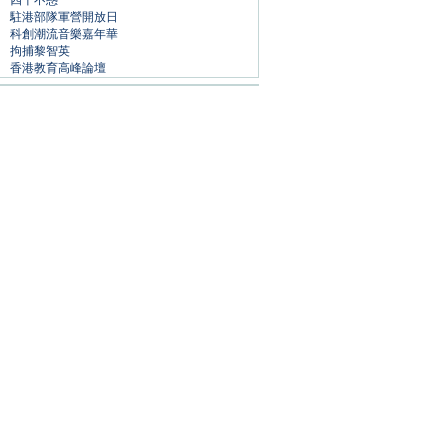
四十不惑
駐港部隊軍營開放日
科創潮流音樂嘉年華
拘捕黎智英
香港教育高峰論壇