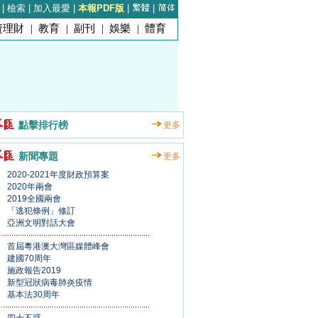
|
檢索
|
加入最愛
|
本報PDF版
|
|
資理財
|
教育
|
副刊
|
娛樂
|
體育
點擊排行榜
更多
新聞專題
更多
2020-2021年度財政預算案
2020年兩會
2019全國兩會
「逃犯條例」修訂
亞洲文明對話大會
首屆粵港澳大灣區媒體峰會
建國70周年
施政報告2019
新型冠狀病毒肺炎疫情
基本法30周年