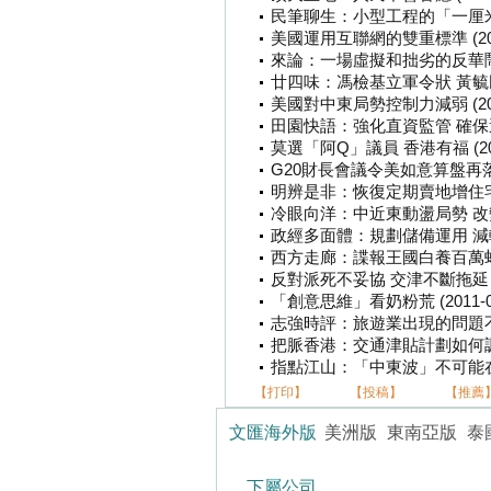
民筆聊生：小型工程的「一厘米主權」
美國運用互聯網的雙重標準 (2011
來論：一場虛擬和拙劣的反華鬧劇 (2
廿四味：馮檢基立軍令狀 黃毓民敢應
美國對中東局勢控制力減弱 (2011
田園快語：強化直資監管 確保運作回正
莫選「阿Q」議員 香港有福 (2011
G20財長會議令美如意算盤再落空 (2
明辨是非：恢復定期賣地增住宅供應 
冷眼向洋：中近東動盪局勢 改變亞歐
政經多面體：規劃儲備運用 減輕派錢
西方走廊：諜報王國白養百萬蛀米蟲 
反對派死不妥協 交津不斷拖延 (20
「創意思維」看奶粉荒 (2011-02
志強時評：旅遊業出現的問題不應政治
把脈香港：交通津貼計劃如何調適 (2
指點江山：「中東波」不可能在中國重
【打印】
【投稿】
【推薦
文匯海外版
美洲版
東南亞版
泰
下屬公司