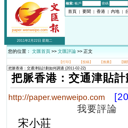
檢索:
帳戶
密碼
首頁
|
要聞
|
香港
|
內地
|
2011年2月22日 星期二
您的位置：
文匯首頁
>>
文匯評論
>> 正文
【打印】
【投稿】
【推薦】
【關
把脈香港：交通津貼計
[2
http://paper.wenweipo.com
我要評論
宋小莊