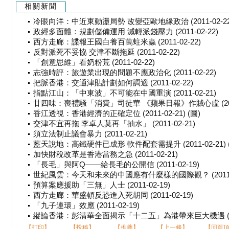
相關新聞
冷眼向洋：中近東動盪局勢 改變亞歐地緣政治 (2011-02-22
政經多面體：規劃儲備運用 減輕派錢壓力 (2011-02-22)
西方走廊：諜報王國白養百萬蛀米蟲 (2011-02-22)
反對派死不妥協 交津不斷拖延 (2011-02-22)
「創意思維」看奶粉荒 (2011-02-22)
志強時評：旅遊業出現的問題不應政治化 (2011-02-22)
把脈香港：交通津貼計劃如何調適 (2011-02-22)
指點江山：「中東波」不可能在中國重演 (2011-02-21)
廿四味：喪禮騷「消費」司徒華 《蘋果日報》作賊心虛 (2011-
香江透視：香港經濟的正確定位 (2011-02-21) (圖)
交津不宜再拖 李卓人莫再「抽水」 (2011-02-21)
須立法制止議會暴力 (2011-02-21)
藍天說地：高鐵硬件已成形 軟件配套需提升 (2011-02-21) 
加快財稅改革是香港當務之急 (2011-02-21)
「長毛」與阿Q——給長毛的公開信 (2011-02-19)
世紀風雲：今天和未來的中國應有什麼樣的國際觀？ (2011-0
預算案應援助「三無」人士 (2011-02-19)
西方走廊：華盛頓反恐進入死胡同 (2011-02-19)
「九子連環」效應 (2011-02-19)
縱論香港：彭清華全面揭示「十二五」為港帶來巨大機遇 (2011-
【打印】
【投稿】
【推薦】
【上一條】
【回頁