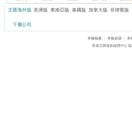
文匯海外版
美洲版
東南亞版
泰國版
加拿大版
菲律賓版
下屬公司
本報檢索
|
本報必讀
|
本
香港文匯報新媒體中心 版權所有 