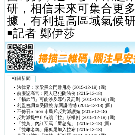
研，相信未來可集合更
據，有利提高區域氣候
￭記者 鄭伊莎
相關新聞
法律界：李梁黑金門難甩身 (2015-12-18) (圖)
前廉記高官：兩人已犯防賄例 (2015-12-18)
「捐款門」可能涉及罪行及罰則 (2015-12-18) (圖)
利監會調查受阻撓 葉國謙遺憾 (2015-12-18) (圖)
不傳召Simon 市民斥反對派護短 (2015-12-18)
反對派提中止待續「拉」版權例 (2015-12-18) (圖)
「雙黃」內訌互罵「屎忽鬼」 (2015-12-18) (圖)
「雙雌老鴿」露狐尾加入拉布 (2015-12-18)