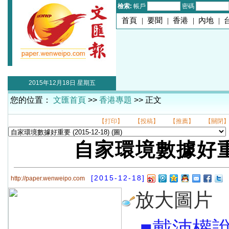
檢索:
帳戶
密碼
首頁
|
要聞
|
香港
|
內地
|
2015年12月18日 星期五
您的位置：
文匯首頁
>>
香港專題
>> 正文
【打印】
【投稿】
【推薦】
【關閉
自家環境數據好
[2015-12-18]
http://paper.wenweipo.com
放大圖片
■戴沛權