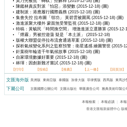
莫乃光被批「轉軚」拒解釋 (2015-12-18) (圖)
陳鑑林責反對派「怕惡」添變數 (2015-12-18) (圖)
建制派：港應履行國際義務 (2015-12-18) (圖)
集會失控 拉布圖「領功」 黃碧雲被圍罵 (2015-12-18) (圖)
激進派聚大樓外 蒙面煞受警監視 (2015-12-18) (圖)
特稿：黃毓民「時間換空間」 增激進派立選勝算 (2015-12-18)
「煙霧」男被控遊蕩 疑是「本土派」 (2015-12-18)
版權大聯盟促停拉布流會通過草案 (2015-12-18) (圖)
探析氣候變化系列之監察預警：衛星遙感 繪圖警世 (2015-12-1
針葉樹年輪道千年氣候故事 (2015-12-18) (圖)
自家環境數據好重要 (2015-12-18) (圖)
林琿：因創新難才嘗試 (2015-12-18) (圖)
【打印】
【投稿】
【推薦】
【上一條】
【回頁頂】
文匯海外版
美洲版
東南亞版
泰國版
加拿大版
菲律賓版
西馬版
東馬沙
下屬公司
文匯國際公關公司
文匯出版社
華匯廣告公司
雅典美術印製公
本報檢索
|
本報必讀
|
本報
香港文匯報新媒體中心 版權所有 c