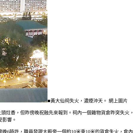
■黃大仙祠失火，濃煙沖天。 網上圖片
信上頭炷香，但昨傍晚祝融先來報到。祠內一個雜物貨倉昨突失火
受影響。
傍晚6時許，職員發現大殿旁一個約10米乘10米的貨倉失火，