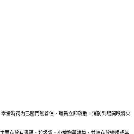
，幸當時祠內已關門無善信，職員立即疏散，消防到場開喉將火
倉內主要存放有書籍、垃圾袋、小禮物等雜物，並無存放蠟燭或其