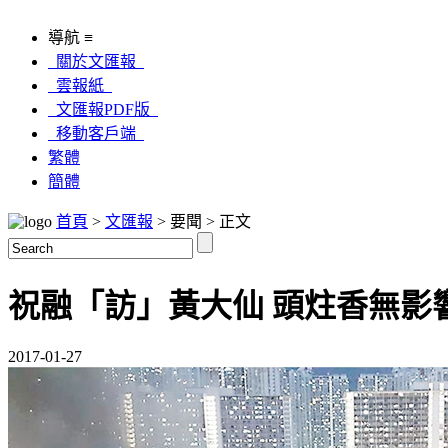
導航 ≡
關於文匯報
雲報紙
文匯報PDF版
移動客戶端
繁體
簡體
首頁
>
文匯報
> 要聞 > 正文
祝融「訪」黃大仙 頭炷香無影
2017-01-27