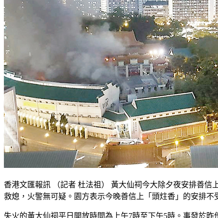
香港文匯報訊 （記者 杜法祖） 黃大仙祠今大除夕夜安排善
救熄，火警無可疑。園方表示今晚善信上「頭炷香」的安排不
失火的黃大仙祠平日開放時間為上午7時至下午5時。事發於昨