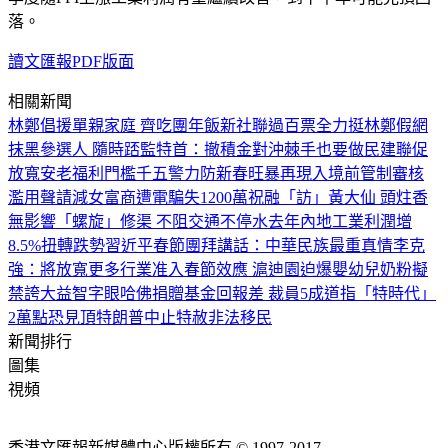
落。
讀文匯報PDF版面
相關新聞
林鄭倡援單親家庭 齊吃團年飯
新社聯過百票全力挺林鄭
假網
抹黑參選人 隨時踎監
特首：撤積金對沖棘手也要做
民建聯促
放寬安老福利門檻
千五警力防新春旺暴再現
入境前管制審核
濫用聲請減
女富商遭電騙失1200萬
祝融「訪」黃大仙 頭炷香
無影響
「螺旋」修渠 不阻交通不停水
去年內地工業利潤增
8.5%扭轉跌勢
習近平春節團拜講話：中華民族最重真情
李克
強：將放寬更多行業准入
春節效應 滬迪園迫爆
嬰幼兒奶粉擬
禁誇大益智字眼
哈佛捐贈基金回報差 裁員5成
道指「特時代」
2萬點恐見頂
特朗普中止特赦非法移民
新聞排行
圖集
視頻
香港文匯報新媒體中心版權所有 © 1997-2017