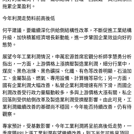
拖累企業盈利。
今年利潤走勢料前高後低
何平建議，要繼續深化供給側結構性改革，不斷促進工業結構
升級，加快積蓄經濟增長新動能，進一步鞏固企業效益向好的
態勢。
展望今年工業利潤情況，申萬宏源首席宏觀分析師李慧勇分析
指出，一方面，上游價格上漲擠壓製造業利潤，細分行業中，
煤炭、黑色冶煉、黑色礦採、化纖、有色等改善明顯，石油加
工、金屬製品、燃氣、專用設備、計算機等惡化；另一方面，
國有企業利潤大幅改善，私營企業利潤增速有所下滑，而國企
利潤改善受行政力量驅動較多，多與上游價格大漲有關，私企
回落則受供給側改革及製造業利潤受擠壓影響。由此可見，工
業利潤繼續改善的基礎尚不穩固，今年能否持續改善，仍有待
觀察。
專家預計，受基數影響，今年工業利潤將呈前高後低走勢，一
季度隨PPI上漲工業利潤有望繼續改善，到下半年可能見頂回