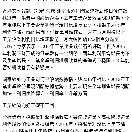
香港文匯報訊（記者 海巖 北京報道）國家統計局昨日發佈數
據顯示，隨着中國經濟企穩，去年工業企業效益明顯好轉，全
年規模以上工業企業利潤實現同比增長8.5%，扭轉了2015年
利潤下降2.3%的局面。但從單月增速看，去年12月規模以上
工業企業利潤同比增速較前一月大幅回落12.2個百分點至
2.3%。專家表示，2016年工業企業效益有所好轉，但與2015
年利潤下降形成的低基數有一定關係，兩年利潤平均增長尚不
及生產增長，工業企業利潤繼續改善的基礎尚不穩固，今年能
否持續改善仍有待觀察。
國家統計局工業司何平解讀數據稱，與2015年相比，2016年工
業企業效益呈現明顯好轉態勢，主要表現在全年銷售增長明顯
加快、利潤由降轉增、利潤率上升等方面。
工業經濟向好基礎不牢固
分行業看，採礦業利潤降幅收窄，裝備製造業、高技術製造業
利潤增長加快。數據顯示，2016年，採礦業利潤比上年下降
27.5%，降幅比上年收窄30.7個百分點；裝備製造業利潤增長