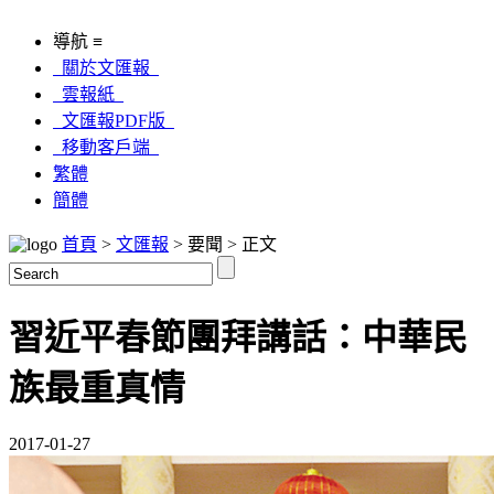
導航 ≡
關於文匯報
雲報紙
文匯報PDF版
移動客戶端
繁體
簡體
首頁
>
文匯報
> 要聞 > 正文
習近平春節團拜講話：中華民
族最重真情
2017-01-27