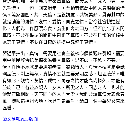
習近平強調，中華民族歷來重真情、尚大義。「感人心者，莫
先乎情。」一句「回家過年」，牽動着億萬中國人最溫馨的情
愫。萬家團圓、共享天倫，走親訪友、共祝美好，貫穿其中的
就是濃濃的親情、友情、愛情、同志之情。當今社會快速變
化，人們為工作廢寢忘食，為生計奔走四方，但不能忘了人間
真情，不要在遙遠的距離中割斷了真情，不要在日常的忙碌中
遺忘了真情，不要在日夜的拚搏中忽略了真情。
習近平指出，真情，需要用社會主義核心價值觀來引領，需要
用中華民族傳統美德來滋養。真情，是不虛、不私、不妄之
情。真情不虛就是要忠誠老實、誠懇待人，真情不私就是要砥
礪品德、剛正無私，真情不妄就是要光明磊落、坦坦蕩蕩。唯
有如此，親情、友情、愛情、同志之情才能高尚恒久，才能有
益於自己，有益於親人、友人、所愛之人、同志之人，也才能
鑄就守望相助、天下同心的人間大愛。我們要讓真情大義像春
風一樣吹遍神州大地，吹進千家萬戶，給每一個中華兒女帶來
溫暖。
讀文匯報PDF版面