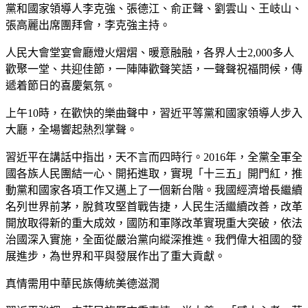
黨和國家領導人李克強、張德江、俞正聲、劉雲山、王岐山、
張高麗出席團拜會，李克強主持。
人民大會堂宴會廳燈火熠熠、暖意融融，各界人士2,000多人
歡聚一堂、共迎佳節，一陣陣歡聲笑語，一聲聲祝福問候，傳
遞着節日的喜慶氣氛。
上午10時，在歡快的樂曲聲中，習近平等黨和國家領導人步入
大廳，全場響起熱烈掌聲。
習近平在講話中指出，天不言而四時行。2016年，全黨全軍全
國各族人民團結一心、開拓進取，實現「十三五」開門紅，推
動黨和國家各項工作又邁上了一個新台階。我國經濟增長繼續
名列世界前茅，脫貧攻堅首戰告捷，人民生活繼續改善，改革
開放取得新的重大成效，國防和軍隊改革實現重大突破，依法
治國深入實施，全面從嚴治黨向縱深推進。我們偉大祖國的發
展進步，為世界和平與發展作出了重大貢獻。
真情需用中華民族傳統美德滋潤