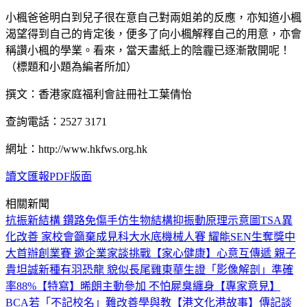
小楓爸爸明白到兒子很在意自己對兩姐弟的反應，亦知道小楓
渴望得到自己的肯定後，便多了向小楓解釋自己的用意，亦會
稱讚小楓的學業。看來，當天畫紙上的陰霾已逐漸散開呢！
（標題和小題為編者所加）
撰文：香港家庭福利會註冊社工葉倩怡
查詢電話：2527 3171
網址：http://www.hkfws.org.hk
讀文匯報PDF版面
相關新聞
抗振新結構 鑽路免傷手
仿生物結構抑振動原理示意圖
TSA異
化改善 家校會籲棄成見
科大水底機械人賽 耀能SEN生奪獎
中
大首辦創業賽 邀企業家談挑戰
【家心健康】心意互傳遞 親子
貴坦誠
新種有羽恐龍 貌似長尾雞
東華生證「影像解剖」準確
率88%
【特寫】晞朗主動參加 不怕屍臭纏身
【專家意見】
BCA若「不記校名」難改善學與教
【港文化港故事】傳記談