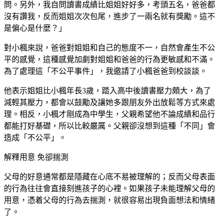
問。另外，我自問讀書成績比姐姐好好多，考頭五名，爸爸都
沒有讚我，反而姐姐次次包尾，進步了一兩名就有獎勵。這不
是偏心是什麼？」
對小楓來說，爸爸對姐姐和自己的態度不一，自然會產生不公
平的感覺，這種感覺加劇對姐姐和爸爸的行為更敏感和不滿。
為了處理這「不公平事件」，我邀請了小楓爸爸到校談談。
他表示姐姐比小楓年長3歲，踏入高中後讀書壓力頗大，為了
減輕其壓力，都會以鼓勵及讓她多跟朋友外出放鬆等方式來處
理。相反，小楓才剛成為中學生，父親希望他不論成績和品行
都能打好基礎，所以比較嚴厲。父親卻沒想到這種「不同」會
造成「不公平」。
解釋用意 免卻揣測
父母的好意通常都是隱藏在心底不易被理解的；反而父母表面
的行為往往會直接刻進孩子的心裡。如果孩子未能理解父母的
用意，憑着父母的行為去揣測，就很容易出現負面想法和情緒
了。