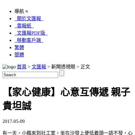
導航 ≡
關於文匯報
雲報紙
文匯報PDF版
移動客戶端
繁體
簡體
首頁
>
文匯報
> 新聞透視眼 > 正文
【家心健康】心意互傳遞 親子
貴坦誠
2017-05-09
有一天，小楓來到社工室，坐在沙發上便低着頭一語不發，心