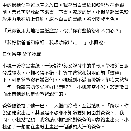
中的鬱結似乎難以宣之於口。我拿出白畫紙和粉彩放在他跟
前，示意可以放鬆下來畫一下畫。驚訝的是，小楓拿起黑色粉
彩用力地在紙上狂刷，原本白白的畫紙，瞬間變成黑色。
「見你很用力地把畫紙塗黑，似乎你有些憤怒和不開心？」
「我好憎爸爸和家姐，我想離家出走......」小楓說。
口角衝突 父子冷戰
小楓一邊塗黑畫紙，一邊訴說與父親發生的爭執。學校近日派
發成績表，小楓考得不錯，打算在爸爸和姐姐面前「炫耀」一
下，可是爸爸沒有讚賞他。小楓感到不滿而投訴，卻換來爸爸
一句「你讀書叻少少就好巴閉啦？」小楓非常不忿，於是衝口
而出問他到底是否爸爸親生的。
爸爸聽後摑了他一巴，二人繼而冷戰、互當透明。「所以，你
說想離家出走，其實是不想亦不知道要如何面對爸爸？」我
問。小楓點點頭。我邀請小楓把他對爸爸的印象繪畫出來。小
楓想了一想便在畫紙上畫出一個滿頭大汗的爸爸。