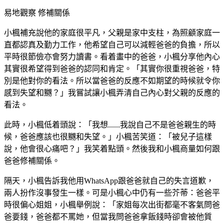
易地觀察 修補關係
小楓補充說他的家庭很平凡，父親是家中支柱，為照顧家庭一
直都認真及勤力工作，他希望自己可以減輕爸爸的負擔，所以
平時很節儉亦會努力讀書。看着畫中的爸爸，小楓分享他內心
其實很希望得到爸爸的認同和肯定。「其實你很重視爸爸，特
別是他對你的看法。所以當爸爸的反應不如期望的時候就令你
感到失望和嬲？」我嘗試讓小楓弄清自己內心對父親的反應的
看法。
此時，小楓低着頭說：「我想......我說自己不是爸爸親生的時
候，爸爸應該也很嬲和失望。」小楓苦笑道：「被兒子這樣
說，他會很心痛吧？」我笑着點頭。然後我和小楓商量如何跟
爸爸修補關係。
隔天，小楓告訴我他用WhatsApp跟爸爸就自己的失言道歉，
兩人扮作沒事發生一樣。可是小楓心中仍有一些芥蒂：爸爸平
時很偏心姐姐，小楓舉例說：「家姐每次出街都毫不客氣問爸
爸要錢，爸爸都不罵她，但當我問爸爸拿飯錢時卻會被他質