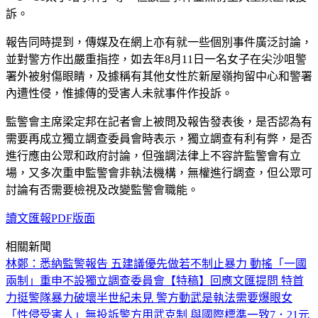
訴。
報告同時提到，傳媒及在網上亦有就一些個別事件廣泛討論，
並對警方作出嚴重指控，如去年8月11日一名女子在尖沙咀警
署外被射傷眼睛，及據稱有其他女性於新屋嶺拘留中心和警署
內遭性侵，惟據傳的受害人未就事件作投訴。
監警會主席梁定邦在記者會上被問及報告發表後，是否認為有
需要再成立獨立調查委員會時表示，獨立調查有利有弊，是否
進行應由公眾和政府討論，但強調法律上不容許監警會有立
場，又多次重申監警會非執法機構，無權進行調查，但公眾可
討論有否需要檢視及改變監警會職能。
讀文匯報PDF版面
相關新聞
林鄭：悉納監警報告 五建議優先做
若不制止暴力 動搖「一國
兩制」
重申不設獨立調查委員會
【特稿】回應文匯提問 特首
力挺警隊
暴力破壞半世紀未見 警方動武是執法需要
爆眼女
「性侵受害人」無投訴
警方用武克制 與國際標準一致
7．21元