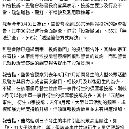
知會投訴。監警會秘書長俞官興表示，投訴主要涉及行為不
當、疏忽職務、毆打、不禮貌及濫用職權等。
截至今年3月31日為止，監警會收到158宗須匯報投訴的調查報
告，其中30宗已進行全面調查、67宗「投訴撤回」、55宗「無
法追查」，另6宗「透過簡便方式解決」。
監警會除已通過兩宗「投訴撤回」的投訴報告外，其餘90宗正
在審核、66宗需等候投訴警察課回覆監警會的質詢，而監警會
已就投訴警察課的調查報告提出了77項質詢。
報告指，監警會觀察到去年6月和7月期間發生的大型公眾活動
及警方與暴力示威者衝突數目，相較8月及以後發生的為少，
不過，在該兩個月發生並由單一事件衍生的須匯報投訴，則較
8月份以後由單一事件衍生的須匯報投訴為多，其中「元朗站
事件」 衍生53宗投訴；去年8月起，大型公眾活動的頻率、規
模和暴力程度持續升級，但須匯報投訴數目並未有相應增加。
報告指，雖然個別日子發生的事件引起公眾高度關注，如
「8．31太子站事件」等，但該些事件並無衍生大量須匯報投