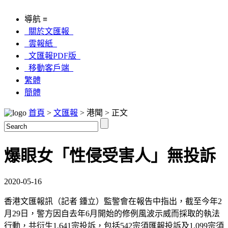
導航 ≡
關於文匯報
雲報紙
文匯報PDF版
移動客戶端
繁體
簡體
首頁
>
文匯報
> 港聞 > 正文
爆眼女「性侵受害人」無投訴
2020-05-16
香港文匯報訊（記者 鍾立）監警會在報告中指出，截至今年2
月29日，警方因自去年6月開始的修例風波示威而採取的執法
行動，共衍生1,641宗投訴，包括542宗須匯報投訴及1,099宗須