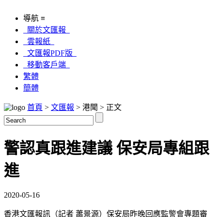
導航 ≡
關於文匯報
雲報紙
文匯報PDF版
移動客戶端
繁體
簡體
首頁
>
文匯報
> 港聞 > 正文
警認真跟進建議 保安局專組跟
進
2020-05-16
香港文匯報訊（記者 蕭景源）保安局昨晚回應監警會專題審