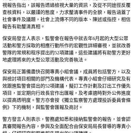
視報告指出，該報告透過檢視大量的資訊，及從不同途徑反覆
查核資料，以嚴謹的態度，力求釐清事件的全貌，報告涵蓋了
社會事件及議題，社會上流傳不同的版本、陳述或指控，相信
報告有助釐清真相。
保安局發言人表示，監警會在報告中就去年6月起的大型公眾
活動和警方採取的相應行動所作的宏觀性詳細審視，並就改善
警隊的常規和程序提出的52項建議，這些建議將有助警方更好
地處理將來的大型公眾活動及完善執法。
保安局正籌備盡快召開專責小組會議，成員將包括警方，以及
與檢討項目相關的部門及機構代表。專責小組會仔細研究及有
效跟進監警會提出的52項建議，擬訂工作計劃及訂出工作優先
項目，並定期向行政長官作出匯報，及考慮適時對外公佈進度
以提高透明度。警方亦會按《獨立監察警方處理投訴委員會條
例》下的機制，與監警會匯報及商討。
警方發言人則表示，警務處知悉和接納監警會的報告，並會認
真審閱報告內容，參與及全面配合由保安局局長督導的專責小