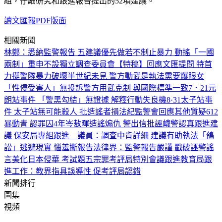
組，仔細研究和跟進報告提出的52項建議。
讀文匯報PDF版面
相關新聞
林鄭：悉納監警報告 五建議優先做
若不制止暴力 動搖「一國
兩制」
重申不設獨立調查委員會
【特稿】回應文匯提問 特首
力挺警隊
暴力破壞半世紀未見 警方動武是執法需要
爆眼女
「性侵受害人」無投訴
警方用武克制 與國際標準一致
7．21元
朗站事件 「警黑勾結」無證據 解釋行動失良機
8·31太子站事
件 太子站無可能殺人 批造謠者損法紀
監警會回應其他質疑
612
暴動青 認罪囚4年
岑敖暉造謠煽仇 警出信批誣衊
警認真跟進建
議 保安局專組跟進
議員：調查中肯詳細 建議有助執法
「鴿
訟」逃避現實 惱羞撕報告
法律界：監警報告嚴謹 戳破誣警謠
言
美化日本侵華 考試題五宗罪
考評局特別會議跟進
教育局跟
進工作：
教界指具誤導性 促考評局認錯
新聞排行
圖集
視頻