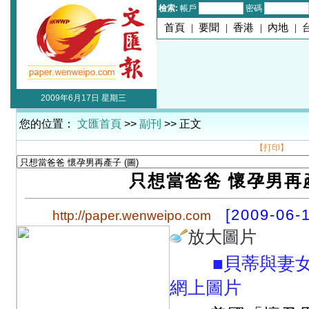
檢索:
帳戶
密碼
首頁
|
要聞
|
香港
|
內地
|
2009年6月17日 星期三
您的位置：
文匯首頁
>>
副刊
>> 正文
【打印】
只想當爸爸 懷孕男再
[2009-06-
http://paper.wenweipo.com
放大圖片
■貝蒂與妻女
網上圖片