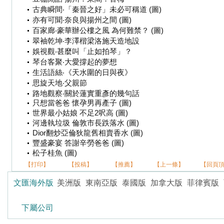
古典瞬間‧「秦晉之好」未必可稱道 (圖)
亦有可聞‧奈良與揚州之間 (圖)
百家廊‧豪華辦公樓之風 為何難禁？ (圖)
翠袖乾坤‧李澤楷梁洛施天造地設
娛視觀‧甚麼叫「止如拍琴」？
琴台客聚‧大愛撐起的夢想
生活語絲‧《天水圍的日與夜》
思旋天地‧父親節
路地觀察‧關於蓮實重彥的幾句話
只想當爸爸 懷孕男再產子 (圖)
世界最小姑娘 不足2呎高 (圖)
河邊執垃圾 倫敦市長跌落水 (圖)
Dior翻炒亞倫狄龍舊相賣香水 (圖)
豐盛豪宴 答謝辛勞爸爸 (圖)
松子桂魚 (圖)
【打印】
【投稿】
【推薦】
【上一條】
【回頁
文匯海外版
美洲版
東南亞版
泰國版
加拿大版
菲律賓版
下屬公司