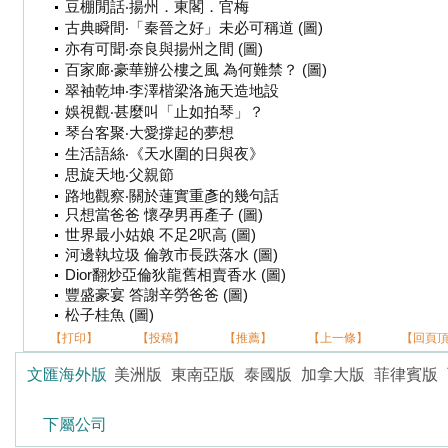
豆棚閒話‧揚州．東閣．官梅
古典瞬間‧「秦晉之好」未必可稱道 (圖)
亦有可聞‧奈良與揚州之間 (圖)
百家廊‧豪華辦公樓之風 為何難禁？ (圖)
翠袖乾坤‧李澤楷梁洛施天造地設
娛視觀‧甚麼叫「止如拍琴」？
琴台客聚‧大愛撐起的夢想
生活語絲‧《天水圍的日與夜》
思旋天地‧父親節
路地觀察‧關於蓮實重彥的幾句話
只想當爸爸 懷孕男再產子 (圖)
世界最小姑娘 不足2呎高 (圖)
河邊執垃圾 倫敦市長跌落水 (圖)
Dior翻炒亞倫狄龍舊相賣香水 (圖)
豐盛豪宴 答謝辛勞爸爸 (圖)
松子桂魚 (圖)
【打印】
【投稿】
【推薦】
【上一條】
【回頁
文匯海外版
美洲版
東南亞版
泰國版
加拿大版
菲律賓版
下屬公司