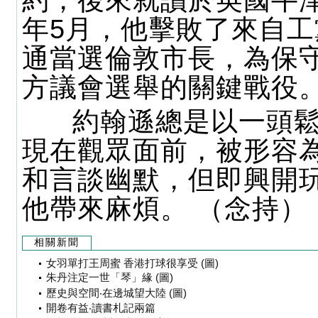
約，後來就讀於英國牛
年5月，他擊敗了來自
通當選倫敦市長，為保
方議會選舉的關鍵戰役
約翰遜總是以一頭鬆
現在觀眾面前，被形容
和言談幽默，但即興開
他帶來麻煩。 （念持）
相關新聞
女羽單打王周蜜 香港打球很享受 (圖)
朱丹注定一世「琴」緣 (圖)
歷史與空間‧在邊城望大陸 (圖)
開卷有益‧讀書札記兩篇