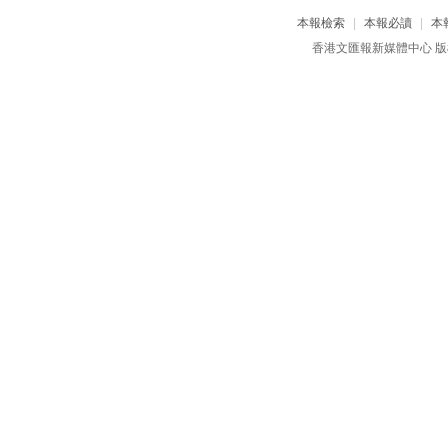
本報檢索
|
本報必讀
|
本
香港文匯報新媒體中心 版權所有 