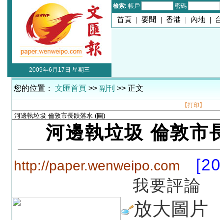
檢索:
帳戶
密碼
首頁
|
要聞
|
香港
|
內地
|
2009年6月17日 星期三
您的位置：
文匯首頁
>>
副刊
>> 正文
【打印】
河邊執垃圾 倫敦市
[2
http://paper.wenweipo.com
我要評論
放大圖片