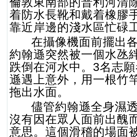
倫敦東南部的普利河清
着防水長靴和戴着橡膠
靠近岸邊的淺水區忙碌
在攝像機面前擺出各
約翰遜突然被一個水氹
跌倒在河水中。3名志
遜遇上意外，用一根竹
拖出水面。
儘管約翰遜全身濕透
沒有因在眾人面前出醜
意思。這個滑稽的場面