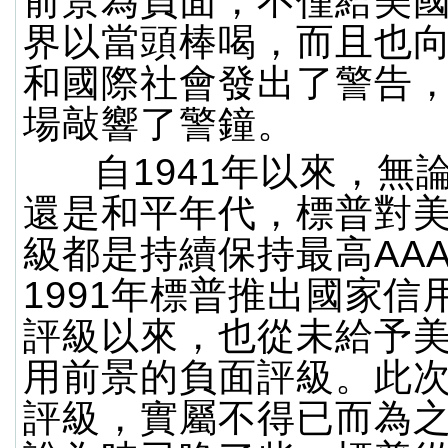
前景為負面，不僅給美
界以當頭棒喝，而且也
和國際社會發出了警告
場敲響了警鐘。
自1941年以來，無
還是和平年代，標普對
級都是持續保持最高AA
1991年標普推出國家信
評級以來，也從未給予
用前景的負面評級。此
評級，實屬不得已而為