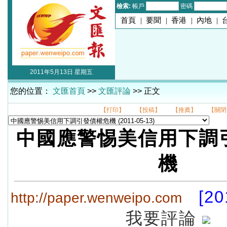
檢索:
帳戶
密碼
首頁
|
要聞
|
香港
|
內地
|
2011年5月13日 星期五
您的位置：
文匯首頁
>>
文匯評論
>> 正文
【打印】
【投稿】
【推薦】
【關閉
中國應警惕美信用下調
機
[20
http://paper.wenweipo.com
我要評論