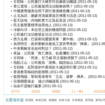
廿四味：公民黨打大橋官司自爆政治圖謀 (2011-05-13)
香江透視：公民黨濫用法治能奏效嗎？ (2011-05-13)
中國應警惕美信用下調引發債權危機 (2011-05-13)
止戈為武：總參澄清裁軍謠言傳重大訊息 (2011-05-13)
藍天說地：內地軟實力正急起直追 (2011-05-13)
民主黨雙重標準抹黑他人 (2011-05-13)
冷眼向洋：本拉登之後的幾個問題 (2011-05-12)
公民黨打法治旗號反法治 (2011-05-12)
西方走廊：巴基斯坦憂變美軍「囊中物」 (2011-05-12)
為理明言：政府要解決最低工資所帶來的「陣痛」 (2011-05-
中美戰略安全如何對話？ (2011-05-12)
來論：公民黨「救亡廣告」欲蓋彌彰 (2011-05-12)
廿四味：「死保」甘乃威 民主黨騎虎難下 (2011-05-12)
指點江山：公民黨搞「港獨」鐵證如山 (2011-05-11)
廿四味：反對派的中產捐款大減說明什麼 (2011-05-11)
香港教育樞紐的新挑戰 (2011-05-11)
龍聲飛揚：幫助香港青年「立志．築夢．傳承」 (2011-05-11
完善關愛基金 減少消極謾罵 (2011-05-11)
自由不是輸打贏要 (2011-05-11)
【打印】
【投稿】
【推薦】
【上一條】
【回頁頂
文匯海外版
美洲版
東南亞版
泰國版
加拿大版
菲律賓版
西馬版
東馬沙