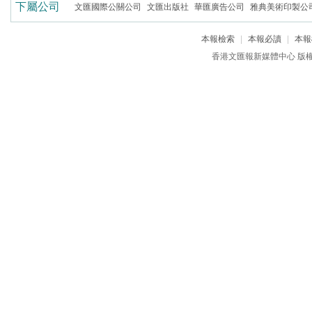
下屬公司
文匯國際公關公司
文匯出版社
華匯廣告公司
雅典美術印製公
本報檢索
|
本報必讀
|
本報
香港文匯報新媒體中心 版權所有 c