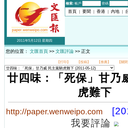
檢索:
帳戶
密碼
首頁
|
要聞
|
香港
|
內地
|
2011年5月12日 星期四
您的位置：
文匯首頁
>>
文匯評論
>> 正文
【打印】
【投稿】
【推薦】
【關閉
廿四味：「死保」甘乃威
虎難下
[20
http://paper.wenweipo.com
我要評論