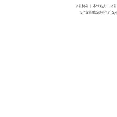
本報檢索
|
本報必讀
|
本報
香港文匯報新媒體中心 版權所有 c