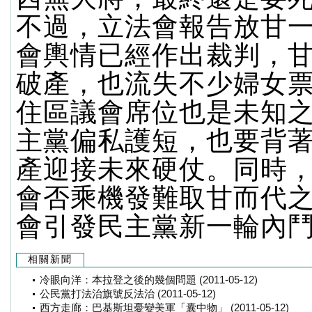
不過，立法會報告放甘
會輿情已經作出裁判，
破產，也流失不少婦女
住區議會席位也是未知
主黨偏私護短，也要背
產迎接未來硬仗。同時
會否乘機發難取甘而代
會引發民主黨新一輪內
相關新聞
冷眼向洋：本拉登之後的幾個問題 (2011-05-12)
公民黨打法治旗號反法治 (2011-05-12)
西方走廊：巴基斯坦憂變美軍「囊中物」 (2011-05-12)