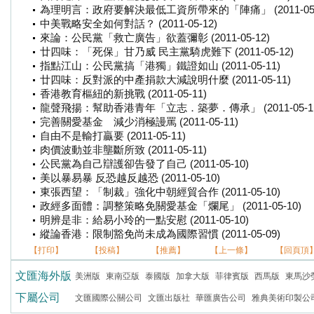
為理明言：政府要解決最低工資所帶來的「陣痛」 (2011-05-
中美戰略安全如何對話？ (2011-05-12)
來論：公民黨「救亡廣告」欲蓋彌彰 (2011-05-12)
廿四味：「死保」甘乃威 民主黨騎虎難下 (2011-05-12)
指點江山：公民黨搞「港獨」鐵證如山 (2011-05-11)
廿四味：反對派的中產捐款大減說明什麼 (2011-05-11)
香港教育樞紐的新挑戰 (2011-05-11)
龍聲飛揚：幫助香港青年「立志．築夢．傳承」 (2011-05-11
完善關愛基金 減少消極謾罵 (2011-05-11)
自由不是輸打贏要 (2011-05-11)
肉價波動並非壟斷所致 (2011-05-11)
公民黨為自己辯護卻告發了自己 (2011-05-10)
美以暴易暴 反恐越反越恐 (2011-05-10)
東張西望：「制裁」強化中朝經貿合作 (2011-05-10)
政經多面體：調整策略免關愛基金「爛尾」 (2011-05-10)
明辨是非：給易小玲的一點安慰 (2011-05-10)
縱論香港：限制豁免尚未成為國際習慣 (2011-05-09)
【打印】
【投稿】
【推薦】
【上一條】
【回頁頂
文匯海外版
美洲版
東南亞版
泰國版
加拿大版
菲律賓版
西馬版
東馬沙
下屬公司
文匯國際公關公司
文匯出版社
華匯廣告公司
雅典美術印製公