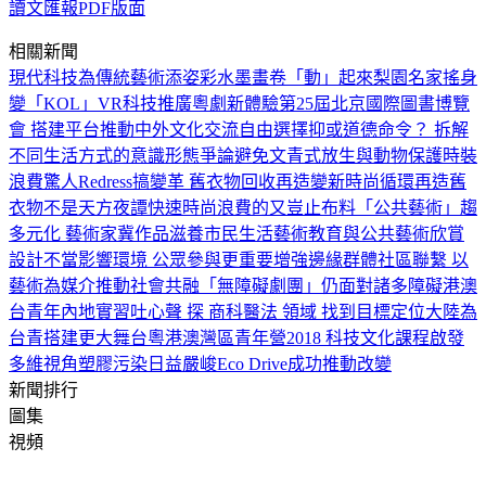
讀文匯報PDF版面
相關新聞
現代科技為傳統藝術添姿彩
水墨畫卷「動」起來
梨園名家搖身
變「KOL」
VR科技推廣粵劇新體驗
第25屆北京國際圖書博覽
會 搭建平台推動中外文化交流
自由選擇抑或道德命令？ 拆解
不同生活方式的意識形態爭論
避免文青式放生與動物保護
時裝
浪費驚人Redress搞變革 舊衣物回收再造變新時尚
循環再造舊
衣物不是天方夜譚
快速時尚浪費的又豈止布料
「公共藝術」趨
多元化 藝術家冀作品滋養市民生活
藝術教育與公共藝術欣賞
設計不當影響環境 公眾參與更重要
增強邊緣群體社區聯繫 以
藝術為媒介推動社會共融
「無障礙劇團」仍面對諸多障礙
港澳
台青年內地實習吐心聲 探 商科醫法 領域 找到目標定位
大陸為
台青搭建更大舞台
粵港澳灣區青年營2018 科技文化課程啟發
多維視角
塑膠污染日益嚴峻
Eco Drive成功推動改變
新聞排行
圖集
視頻