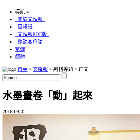
導航 ≡
關於文匯報
雲報紙
文匯報PDF版
移動客戶端
繁體
簡體
首頁
>
文匯報
> 副刊專題 > 正文
水墨畫卷「動」起來
2018-09-05