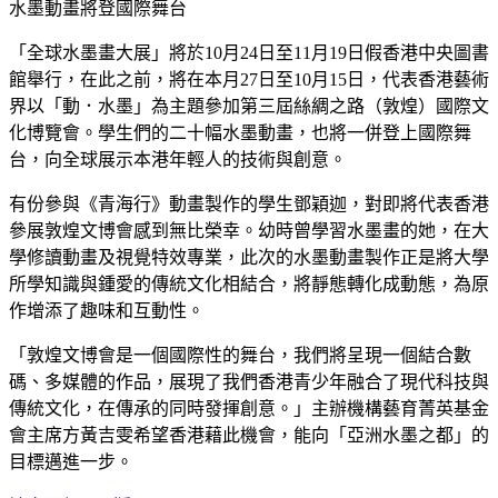
水墨動畫將登國際舞台
「全球水墨畫大展」將於10月24日至11月19日假香港中央圖書
館舉行，在此之前，將在本月27日至10月15日，代表香港藝術
界以「動．水墨」為主題參加第三屆絲綢之路（敦煌）國際文
化博覽會。學生們的二十幅水墨動畫，也將一併登上國際舞
台，向全球展示本港年輕人的技術與創意。
有份參與《青海行》動畫製作的學生鄧穎迦，對即將代表香港
參展敦煌文博會感到無比榮幸。幼時曾學習水墨畫的她，在大
學修讀動畫及視覺特效專業，此次的水墨動畫製作正是將大學
所學知識與鍾愛的傳統文化相結合，將靜態轉化成動態，為原
作增添了趣味和互動性。
「敦煌文博會是一個國際性的舞台，我們將呈現一個結合數
碼、多媒體的作品，展現了我們香港青少年融合了現代科技與
傳統文化，在傳承的同時發揮創意。」主辦機構藝育菁英基金
會主席方黃吉雯希望香港藉此機會，能向「亞洲水墨之都」的
目標邁進一步。