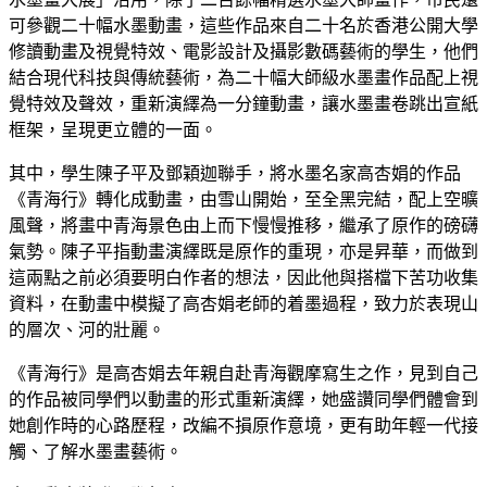
可參觀二十幅水墨動畫，這些作品來自二十名於香港公開大學
修讀動畫及視覺特效、電影設計及攝影數碼藝術的學生，他們
結合現代科技與傳統藝術，為二十幅大師級水墨畫作品配上視
覺特效及聲效，重新演繹為一分鐘動畫，讓水墨畫卷跳出宣紙
框架，呈現更立體的一面。
其中，學生陳子平及鄧穎迦聯手，將水墨名家高杏娟的作品
《青海行》轉化成動畫，由雪山開始，至全黑完結，配上空曠
風聲，將畫中青海景色由上而下慢慢推移，繼承了原作的磅礴
氣勢。陳子平指動畫演繹既是原作的重現，亦是昇華，而做到
這兩點之前必須要明白作者的想法，因此他與搭檔下苦功收集
資料，在動畫中模擬了高杏娟老師的着墨過程，致力於表現山
的層次、河的壯麗。
《青海行》是高杏娟去年親自赴青海觀摩寫生之作，見到自己
的作品被同學們以動畫的形式重新演繹，她盛讚同學們體會到
她創作時的心路歷程，改編不損原作意境，更有助年輕一代接
觸、了解水墨畫藝術。